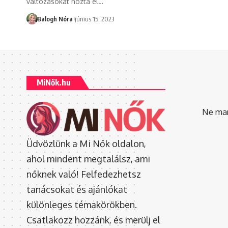
változásokat hozta el
…
Balogh Nóra
június 15, 2023
MiNők.hu
Ne mara
Üdvözlünk a Mi Nők oldalon,
ahol mindent megtalálsz, ami
nőknek való! Felfedezhetsz
tanácsokat és ajánlókat
különleges témakörökben.
Csatlakozz hozzánk, és merülj el