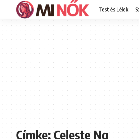
Test és Lélek
S
Címke:
Celeste Ng