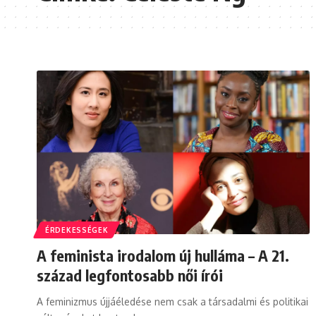
ÉRDEKESSÉGEK
A feminista irodalom új hulláma – A 21.
század legfontosabb női írói
A feminizmus újjáéledése nem csak a társadalmi és politikai