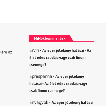
MiNők kommentek
Ervin
-
Az eper jótékony hatásai – Az
elére az
élet édes csodája vagy csak finom
csemege?
Eprespanna
-
Az eper jótékony
hatásai – Az élet édes csodája vagy
csak finom csemege?
Énvagyok
-
Az eper jótékony hatásai