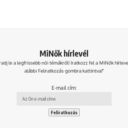
MiNők hírlevél
dj le a legfrissebb női témákról! Iratkozz fel a MiNők hírlev
alábbi Feliratkozás gombra kattintva!"
E-mail cím: