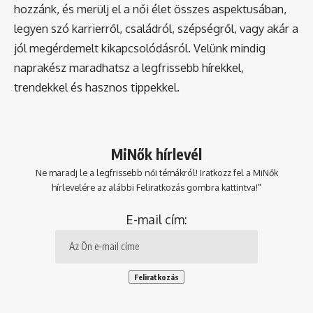
hozzánk, és merülj el a női élet összes aspektusában,
legyen szó karrierről, családról, szépségről, vagy akár a
jól megérdemelt kikapcsolódásról. Velünk mindig
naprakész maradhatsz a legfrissebb hírekkel,
trendekkel és hasznos tippekkel.
MiNők hírlevél
Ne maradj le a legfrissebb női témákról! Iratkozz fel a MiNők
hírlevelére az alábbi Feliratkozás gombra kattintva!"
E-mail cím: