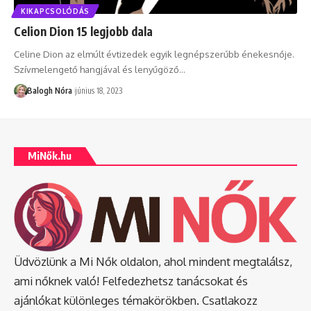
KIKAPCSOLÓDÁS
Celion Dion 15 legjobb dala
Celine Dion az elmúlt évtizedek egyik legnépszerűbb énekesnője.
Szívmelengető hangjával és lenyűgöző
…
Balogh Nóra
június 18, 2023
MiNők.hu
Üdvözlünk a Mi Nők oldalon, ahol mindent megtalálsz,
ami nőknek való! Felfedezhetsz tanácsokat és
ajánlókat különleges témakörökben. Csatlakozz