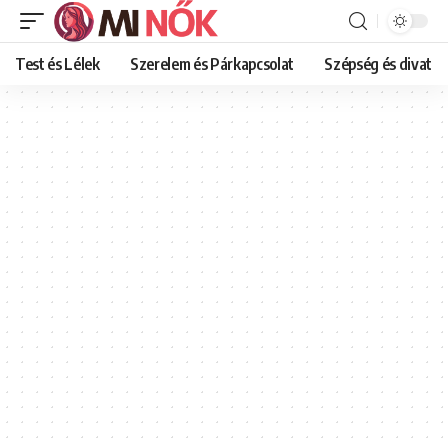
Test és Lélek
Szerelem és Párkapcsolat
Szépség és divat