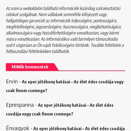
Az ezen a weboldalon található információk kizárólag szórakoztatási
célokat szolgálnak. Nem vállalunk semmiféle kifejezett vagy
hallgatólagos garanciát az információk teljességére, pontosságára,
megfelelőségére, jogszerűségére, hasznosságára, megbízhatóságára,
alkalmasságára vagy hozzáférhetőségére vonatkozóan, vagy bármi
másra vonatkozóan. Az információkra való bármilyen támaszkodás
ezért szigorúan az Ön saját felelősségére történik. További feltételek a
felhasználási feltételekben
találhatók.
MiNők kommentek
Ervin
-
Az eper jótékony hatásai – Az élet édes csodája vagy
csak finom csemege?
Eprespanna
-
Az eper jótékony hatásai – Az élet édes
csodája vagy csak finom csemege?
Énvagyok
-
Az eper jótékony hatásai – Az élet édes csodája