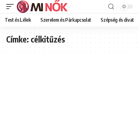
Test és Lélek
Szerelem és Párkapcsolat
Szépség és divat
Címke:
célkitűzés