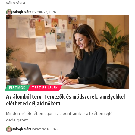
változásra
…
Balogh Nóra
március 28, 2026
ÉLETMÓD
TEST ÉS LÉLEK
Az álomból terv: Tervezők és módszerek, amelyekkel
elérheted céljaid nőként
Minden nő életében eljön az a pont, amikor a fejében rejlő,
dédelgetett
…
Balogh Nóra
december 18, 2025