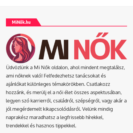
MiNők.hu
Üdvözlünk a Mi Nők oldalon, ahol mindent megtalálsz,
ami nőknek való! Felfedezhetsz tanácsokat és
ajánlókat különleges témakörökben. Csatlakozz
hozzánk, és merülj el a női élet összes aspektusában,
legyen szó karrierről, családról, szépségről, vagy akár a
jól megérdemelt kikapcsolódásról. Velünk mindig
naprakész maradhatsz a legfrissebb hírekkel,
trendekkel és hasznos tippekkel.