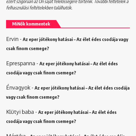
ezért szigorúan az Ön saját felelősségére történik. További feltételek a
felhasználási feltételekben
találhatók.
MiNők kommentek
Ervin
-
Az eper jótékony hatásai – Az élet édes csodája vagy
csak finom csemege?
Eprespanna
-
Az eper jótékony hatásai – Az élet édes
csodája vagy csak finom csemege?
Énvagyok
-
Az eper jótékony hatásai – Az élet édes csodája
vagy csak finom csemege?
Klütyi baba
-
Az eper jótékony hatásai – Az élet édes
csodája vagy csak finom csemege?