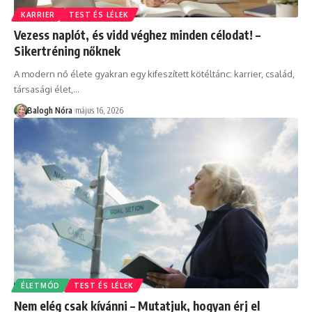
KARRIER
TEST ÉS LÉLEK
Vezess naplót, és vidd véghez minden célodat! –
Sikertréning nőknek
A modern nő élete gyakran egy kifeszített kötéltánc: karrier, család,
társasági élet,
…
Balogh Nóra
május 16, 2026
ÉLETMÓD
TEST ÉS LÉLEK
Nem elég csak kívánni – Mutatjuk, hogyan érj el