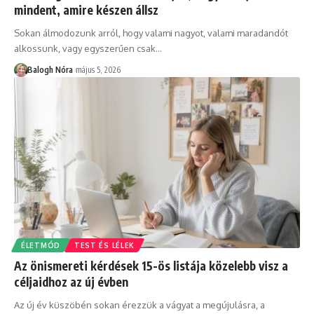
mindent, amire készen állsz
Sokan álmodozunk arról, hogy valami nagyot, valami maradandót
alkossunk, vagy egyszerűen csak
…
Balogh Nóra
május 5, 2026
ÉLETMÓD
TEST ÉS LÉLEK
Az önismereti kérdések 15-ös listája közelebb visz a
céljaidhoz az új évben
Az új év küszöbén sokan érezzük a vágyat a megújulásra, a