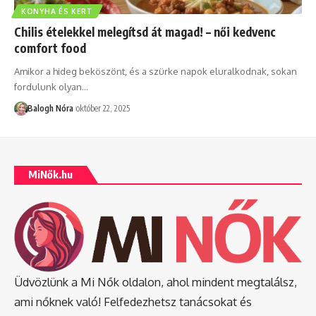
KONYHA ÉS KERT
Chilis ételekkel melegítsd át magad! – női kedvenc
comfort food
Amikor a hideg beköszönt, és a szürke napok eluralkodnak, sokan
fordulunk olyan
…
Balogh Nóra
október 22, 2025
MiNők.hu
Üdvözlünk a Mi Nők oldalon, ahol mindent megtalálsz,
ami nőknek való! Felfedezhetsz tanácsokat és