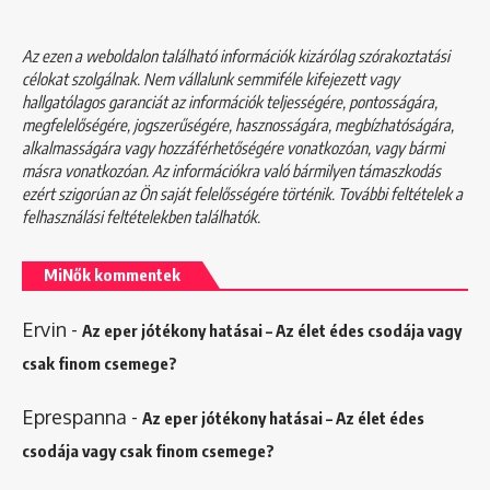
Az ezen a weboldalon található információk kizárólag szórakoztatási
célokat szolgálnak. Nem vállalunk semmiféle kifejezett vagy
hallgatólagos garanciát az információk teljességére, pontosságára,
megfelelőségére, jogszerűségére, hasznosságára, megbízhatóságára,
alkalmasságára vagy hozzáférhetőségére vonatkozóan, vagy bármi
másra vonatkozóan. Az információkra való bármilyen támaszkodás
ezért szigorúan az Ön saját felelősségére történik. További feltételek a
felhasználási feltételekben
találhatók.
MiNők kommentek
Ervin
-
Az eper jótékony hatásai – Az élet édes csodája vagy
csak finom csemege?
Eprespanna
-
Az eper jótékony hatásai – Az élet édes
csodája vagy csak finom csemege?