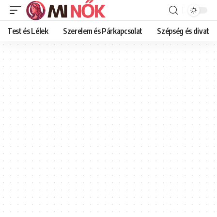
Test és Lélek
Szerelem és Párkapcsolat
Szépség és divat