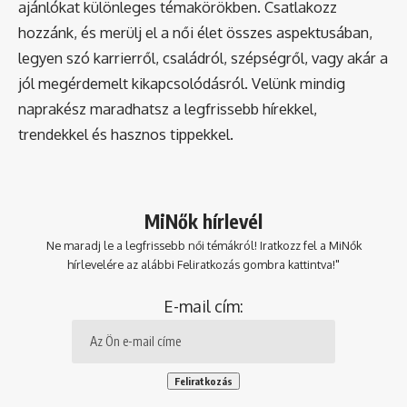
ajánlókat különleges témakörökben. Csatlakozz
hozzánk, és merülj el a női élet összes aspektusában,
legyen szó karrierről, családról, szépségről, vagy akár a
jól megérdemelt kikapcsolódásról. Velünk mindig
naprakész maradhatsz a legfrissebb hírekkel,
trendekkel és hasznos tippekkel.
MiNők hírlevél
Ne maradj le a legfrissebb női témákról! Iratkozz fel a MiNők
hírlevelére az alábbi Feliratkozás gombra kattintva!"
E-mail cím: