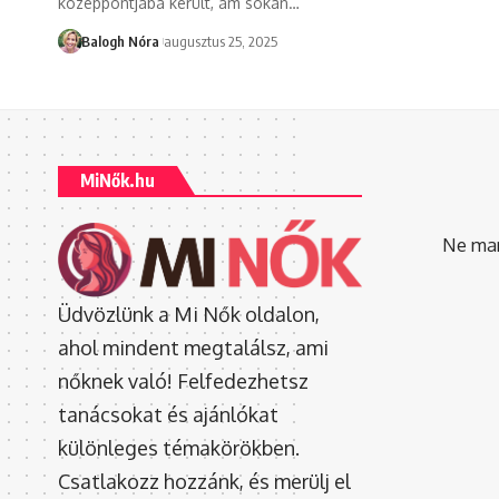
középpontjába került, ám sokan
…
Balogh Nóra
augusztus 25, 2025
MiNők.hu
Ne mara
Üdvözlünk a Mi Nők oldalon,
ahol mindent megtalálsz, ami
nőknek való! Felfedezhetsz
tanácsokat és ajánlókat
különleges témakörökben.
Csatlakozz hozzánk, és merülj el