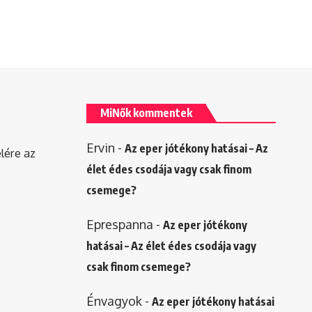
MiNők kommentek
Ervin
-
Az eper jótékony hatásai – Az
elére az
élet édes csodája vagy csak finom
csemege?
Eprespanna
-
Az eper jótékony
hatásai – Az élet édes csodája vagy
csak finom csemege?
Énvagyok
-
Az eper jótékony hatásai