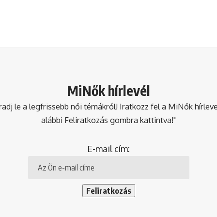
MiNők hírlevél
dj le a legfrissebb női témákról! Iratkozz fel a MiNők hírlev
alábbi Feliratkozás gombra kattintva!"
E-mail cím: