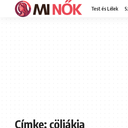
Test és Lélek
S
Címke:
cöliákia