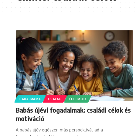
BABA-MAMA
CSALÁD
ÉLETMÓD
Babás újévi fogadalmak: családi célok és
motiváció
A babás újév egészen más perspektívát ad a