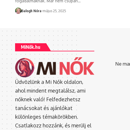
fogadalmaknak. Már nem csupán
…
Balogh Nóra
május 25, 2025
MiNők.hu
Ne mara
Üdvözlünk a Mi Nők oldalon,
ahol mindent megtalálsz, ami
nőknek való! Felfedezhetsz
tanácsokat és ajánlókat
különleges témakörökben.
Csatlakozz hozzánk, és merülj el