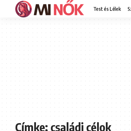
Test és Lélek
S
Címke:
családi célok