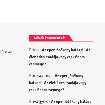
MiNők kommentek
Ervin
-
Az eper jótékony hatásai – Az
elére az
élet édes csodája vagy csak finom
csemege?
Eprespanna
-
Az eper jótékony
hatásai – Az élet édes csodája vagy
csak finom csemege?
Énvagyok
-
Az eper jótékony hatásai