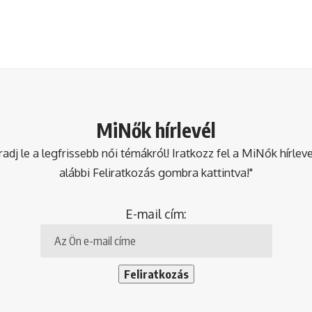
MiNők hírlevél
dj le a legfrissebb női témákról! Iratkozz fel a MiNők hírlev
alábbi Feliratkozás gombra kattintva!"
E-mail cím: