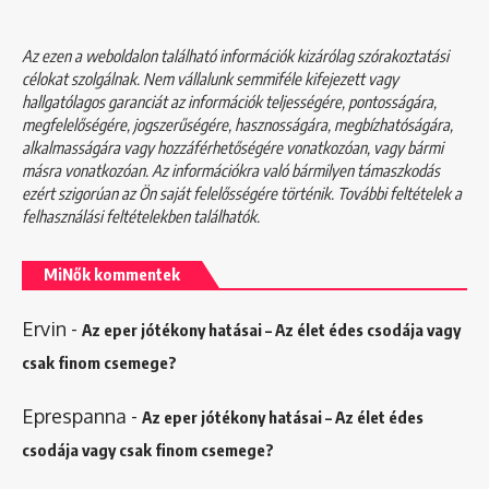
Az ezen a weboldalon található információk kizárólag szórakoztatási
célokat szolgálnak. Nem vállalunk semmiféle kifejezett vagy
hallgatólagos garanciát az információk teljességére, pontosságára,
megfelelőségére, jogszerűségére, hasznosságára, megbízhatóságára,
alkalmasságára vagy hozzáférhetőségére vonatkozóan, vagy bármi
másra vonatkozóan. Az információkra való bármilyen támaszkodás
ezért szigorúan az Ön saját felelősségére történik. További feltételek a
felhasználási feltételekben
találhatók.
MiNők kommentek
Ervin
-
Az eper jótékony hatásai – Az élet édes csodája vagy
csak finom csemege?
Eprespanna
-
Az eper jótékony hatásai – Az élet édes
csodája vagy csak finom csemege?