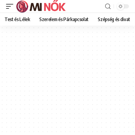
Test és Lélek
Szerelem és Párkapcsolat
Szépség és divat