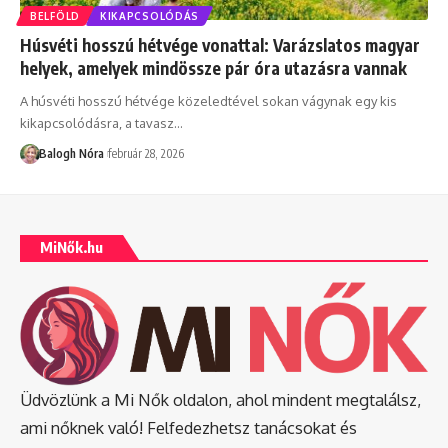
BELFÖLD
KIKAPCSOLÓDÁS
Húsvéti hosszú hétvége vonattal: Varázslatos magyar
helyek, amelyek mindössze pár óra utazásra vannak
A húsvéti hosszú hétvége közeledtével sokan vágynak egy kis
kikapcsolódásra, a tavasz
…
Balogh Nóra
február 28, 2026
MiNők.hu
Üdvözlünk a Mi Nők oldalon, ahol mindent megtalálsz,
ami nőknek való! Felfedezhetsz tanácsokat és