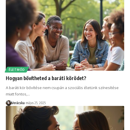
ÉLETMÓD
Hogyan bővítheted a baráti körödet?
A baráti kör bővítése nem csupán a szociális életünk színesítése
miatt fontos,
…
Verácska
május 25, 2025