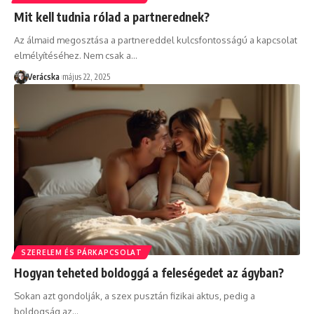
Mit kell tudnia rólad a partnerednek?
Az álmaid megosztása a partnereddel kulcsfontosságú a kapcsolat
elmélyítéséhez. Nem csak a
…
Verácska
május 22, 2025
SZERELEM ÉS PÁRKAPCSOLAT
Hogyan teheted boldoggá a feleségedet az ágyban?
Sokan azt gondolják, a szex pusztán fizikai aktus, pedig a
boldogság az
…