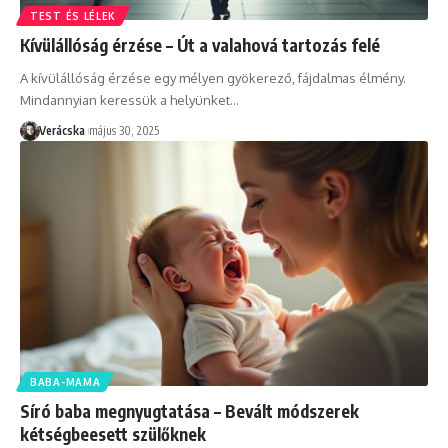
TEST ÉS LÉLEK
Kívülállóság érzése – Út a valahová tartozás felé
A kívülállóság érzése egy mélyen gyökerező, fájdalmas élmény.
Mindannyian keressük a helyünket
…
Verácska
május 30, 2025
BABA-MAMA
Síró baba megnyugtatása – Bevált módszerek
kétségbeesett szülőknek