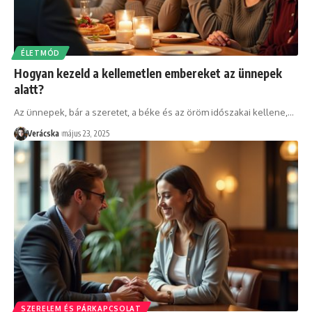
ÉLETMÓD
Hogyan kezeld a kellemetlen embereket az ünnepek
alatt?
Az ünnepek, bár a szeretet, a béke és az öröm időszakai kellene,
…
Verácska
május 23, 2025
SZERELEM ÉS PÁRKAPCSOLAT