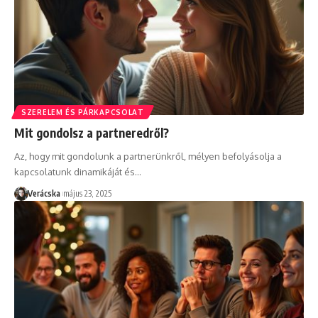
SZERELEM ÉS PÁRKAPCSOLAT
Mit gondolsz a partneredről?
Az, hogy mit gondolunk a partnerünkről, mélyen befolyásolja a
kapcsolatunk dinamikáját és
…
Verácska
május 23, 2025