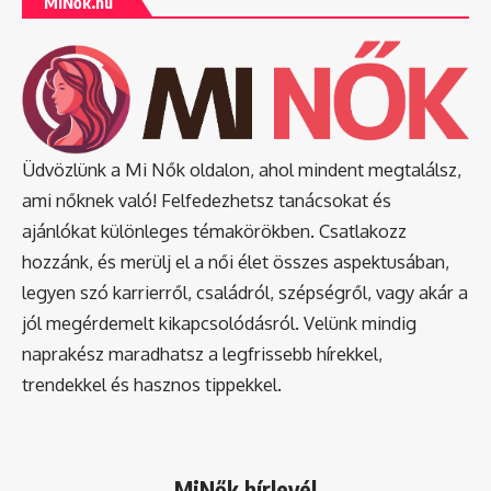
MiNők.hu
Üdvözlünk a Mi Nők oldalon, ahol mindent megtalálsz,
ami nőknek való! Felfedezhetsz tanácsokat és
ajánlókat különleges témakörökben. Csatlakozz
hozzánk, és merülj el a női élet összes aspektusában,
legyen szó karrierről, családról, szépségről, vagy akár a
jól megérdemelt kikapcsolódásról. Velünk mindig
naprakész maradhatsz a legfrissebb hírekkel,
trendekkel és hasznos tippekkel.
MiNők hírlevél