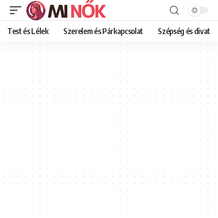
Test és Lélek
Szerelem és Párkapcsolat
Szépség és divat