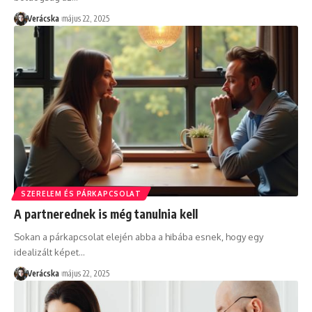
Verácska
május 22, 2025
SZERELEM ÉS PÁRKAPCSOLAT
A partnerednek is még tanulnia kell
Sokan a párkapcsolat elején abba a hibába esnek, hogy egy
idealizált képet
…
Verácska
május 22, 2025