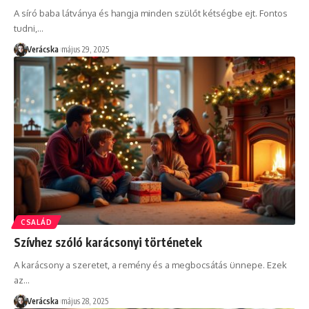
A síró baba látványa és hangja minden szülőt kétségbe ejt. Fontos
tudni,
…
Verácska
május 29, 2025
CSALÁD
Szívhez szóló karácsonyi történetek
A karácsony a szeretet, a remény és a megbocsátás ünnepe. Ezek
az
…
Verácska
május 28, 2025