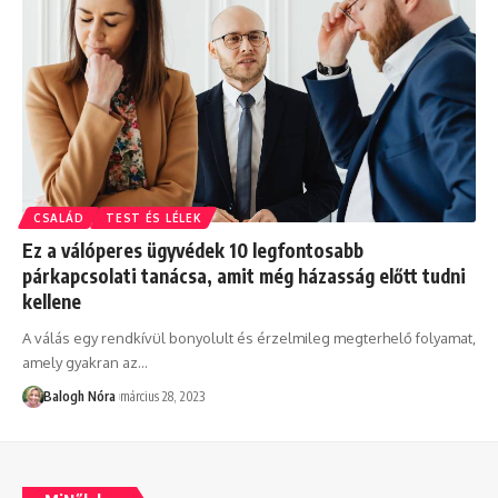
CSALÁD
TEST ÉS LÉLEK
Ez a válóperes ügyvédek 10 legfontosabb
párkapcsolati tanácsa, amit még házasság előtt tudni
kellene
A válás egy rendkívül bonyolult és érzelmileg megterhelő folyamat,
amely gyakran az
…
Balogh Nóra
március 28, 2023