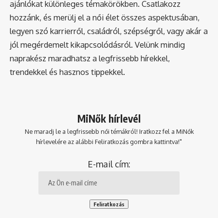
ajánlókat különleges témakörökben. Csatlakozz
hozzánk, és merülj el a női élet összes aspektusában,
legyen szó karrierről, családról, szépségről, vagy akár a
jól megérdemelt kikapcsolódásról. Velünk mindig
naprakész maradhatsz a legfrissebb hírekkel,
trendekkel és hasznos tippekkel.
MiNők hírlevél
Ne maradj le a legfrissebb női témákról! Iratkozz fel a MiNők
hírlevelére az alábbi Feliratkozás gombra kattintva!"
E-mail cím: