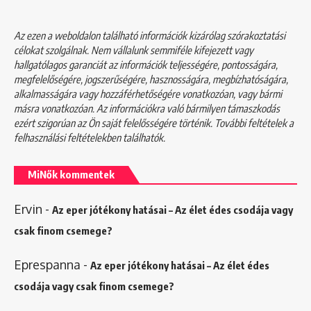
Az ezen a weboldalon található információk kizárólag szórakoztatási
célokat szolgálnak. Nem vállalunk semmiféle kifejezett vagy
hallgatólagos garanciát az információk teljességére, pontosságára,
megfelelőségére, jogszerűségére, hasznosságára, megbízhatóságára,
alkalmasságára vagy hozzáférhetőségére vonatkozóan, vagy bármi
másra vonatkozóan. Az információkra való bármilyen támaszkodás
ezért szigorúan az Ön saját felelősségére történik. További feltételek a
felhasználási feltételekben
találhatók.
MiNők kommentek
Ervin
-
Az eper jótékony hatásai – Az élet édes csodája vagy
csak finom csemege?
Eprespanna
-
Az eper jótékony hatásai – Az élet édes
csodája vagy csak finom csemege?