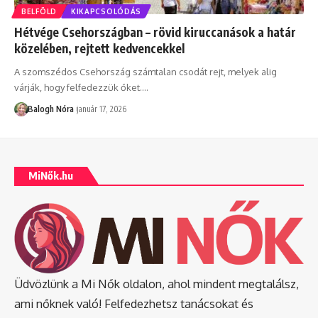
BELFÖLD
KIKAPCSOLÓDÁS
Hétvége Csehországban – rövid kiruccanások a határ
közelében, rejtett kedvencekkel
A szomszédos Csehország számtalan csodát rejt, melyek alig
várják, hogy felfedezzük őket.
…
Balogh Nóra
január 17, 2026
MiNők.hu
Üdvözlünk a Mi Nők oldalon, ahol mindent megtalálsz,
ami nőknek való! Felfedezhetsz tanácsokat és