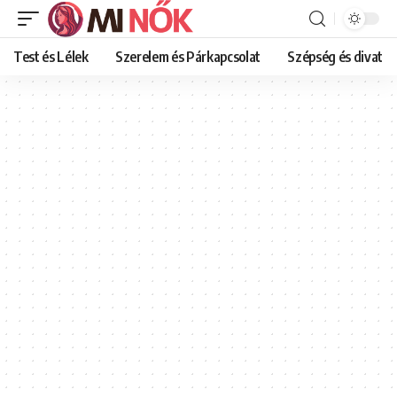
Test és Lélek
Szerelem és Párkapcsolat
Szépség és divat