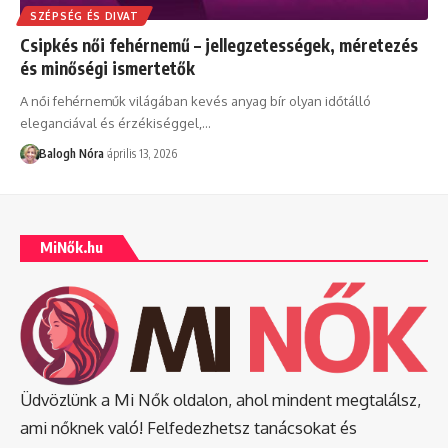
SZÉPSÉG ÉS DIVAT
Csipkés női fehérnemű – jellegzetességek, méretezés
és minőségi ismertetők
A női fehérneműk világában kevés anyag bír olyan időtálló
eleganciával és érzékiséggel,
…
Balogh Nóra
április 13, 2026
MiNők.hu
Üdvözlünk a Mi Nők oldalon, ahol mindent megtalálsz,
ami nőknek való! Felfedezhetsz tanácsokat és