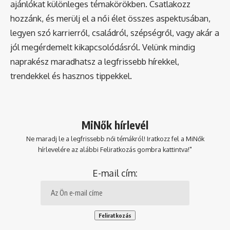
ajánlókat különleges témakörökben. Csatlakozz
hozzánk, és merülj el a női élet összes aspektusában,
legyen szó karrierről, családról, szépségről, vagy akár a
jól megérdemelt kikapcsolódásról. Velünk mindig
naprakész maradhatsz a legfrissebb hírekkel,
trendekkel és hasznos tippekkel.
MiNők hírlevél
Ne maradj le a legfrissebb női témákról! Iratkozz fel a MiNők
hírlevelére az alábbi Feliratkozás gombra kattintva!"
E-mail cím: