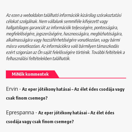
Az ezen a weboldalon található információk kizárólag szórakoztatási
célokat szolgálnak. Nem vállalunk semmiféle kifejezett vagy
hallgatólagos garanciát az információk teljességére, pontosságára,
megfelelőségére, jogszerűségére, hasznosságára, megbízhatóságára,
alkalmasságára vagy hozzáférhetőségére vonatkozóan, vagy bármi
másra vonatkozóan. Az információkra való bármilyen támaszkodás
ezért szigorúan az Ön saját felelősségére történik. További feltételek a
felhasználási feltételekben
találhatók.
MiNők kommentek
Ervin
-
Az eper jótékony hatásai – Az élet édes csodája vagy
csak finom csemege?
Eprespanna
-
Az eper jótékony hatásai – Az élet édes
csodája vagy csak finom csemege?