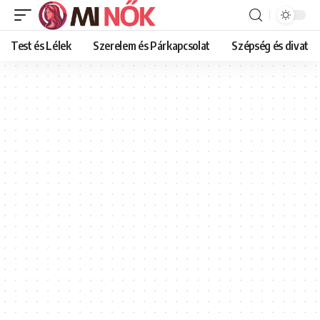
Test és Lélek
Szerelem és Párkapcsolat
Szépség és divat