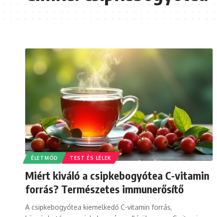
ÉLETMÓD
TEST ÉS LÉLEK
Miért kiváló a csipkebogyótea C-vitamin
forrás? Természetes immunerősítő
A csipkebogyótea kiemelkedő C-vitamin forrás,