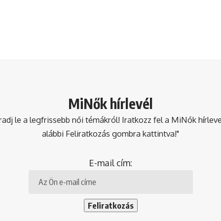
MiNők hírlevél
dj le a legfrissebb női témákról! Iratkozz fel a MiNők hírlev
alábbi Feliratkozás gombra kattintva!"
E-mail cím: