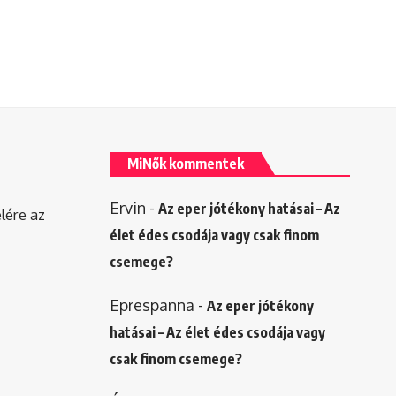
MiNők kommentek
Ervin
-
Az eper jótékony hatásai – Az
elére az
élet édes csodája vagy csak finom
csemege?
Eprespanna
-
Az eper jótékony
hatásai – Az élet édes csodája vagy
csak finom csemege?