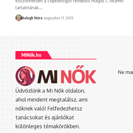
köszönhetően a csipkebogyó rendkívül magas C-vitamin
tartalmának.
…
Balogh Nóra
augusztus 11, 2025
MiNők.hu
Ne mara
Üdvözlünk a Mi Nők oldalon,
ahol mindent megtalálsz, ami
nőknek való! Felfedezhetsz
tanácsokat és ajánlókat
különleges témakörökben.