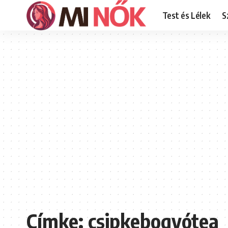
Test és Lélek
S
Címke:
csipkebogyótea