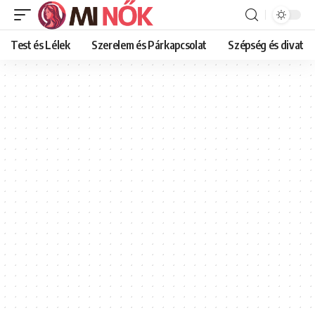
Test és Lélek
Szerelem és Párkapcsolat
Szépség és divat