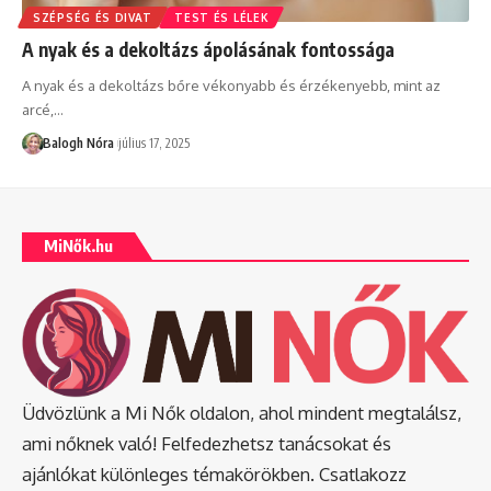
SZÉPSÉG ÉS DIVAT
TEST ÉS LÉLEK
A nyak és a dekoltázs ápolásának fontossága
A nyak és a dekoltázs bőre vékonyabb és érzékenyebb, mint az
arcé,
…
Balogh Nóra
július 17, 2025
MiNők.hu
Üdvözlünk a Mi Nők oldalon, ahol mindent megtalálsz,
ami nőknek való! Felfedezhetsz tanácsokat és
ajánlókat különleges témakörökben. Csatlakozz