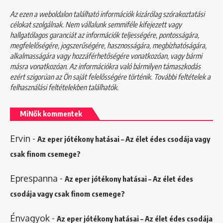
Az ezen a weboldalon található információk kizárólag szórakoztatási
célokat szolgálnak. Nem vállalunk semmiféle kifejezett vagy
hallgatólagos garanciát az információk teljességére, pontosságára,
megfelelőségére, jogszerűségére, hasznosságára, megbízhatóságára,
alkalmasságára vagy hozzáférhetőségére vonatkozóan, vagy bármi
másra vonatkozóan. Az információkra való bármilyen támaszkodás
ezért szigorúan az Ön saját felelősségére történik. További feltételek a
felhasználási feltételekben
találhatók.
MiNők kommentek
Ervin
-
Az eper jótékony hatásai – Az élet édes csodája vagy
csak finom csemege?
Eprespanna
-
Az eper jótékony hatásai – Az élet édes
csodája vagy csak finom csemege?
Énvagyok
-
Az eper jótékony hatásai – Az élet édes csodája