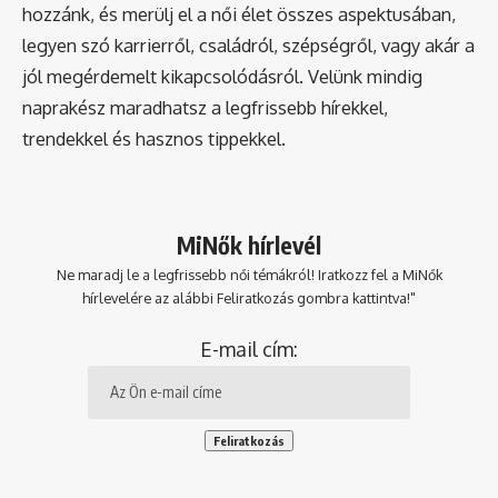
hozzánk, és merülj el a női élet összes aspektusában,
legyen szó karrierről, családról, szépségről, vagy akár a
jól megérdemelt kikapcsolódásról. Velünk mindig
naprakész maradhatsz a legfrissebb hírekkel,
trendekkel és hasznos tippekkel.
MiNők hírlevél
Ne maradj le a legfrissebb női témákról! Iratkozz fel a MiNők
hírlevelére az alábbi Feliratkozás gombra kattintva!"
E-mail cím: