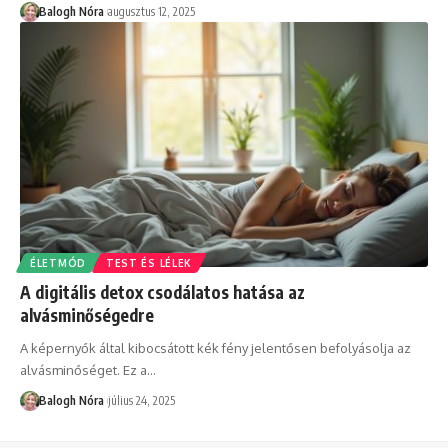
Balogh Nóra
augusztus 12, 2025
ÉLETMÓD
TEST ÉS LÉLEK
A digitális detox csodálatos hatása az
alvásminőségedre
A képernyők által kibocsátott kék fény jelentősen befolyásolja az
alvásminőséget. Ez a
…
Balogh Nóra
július 24, 2025