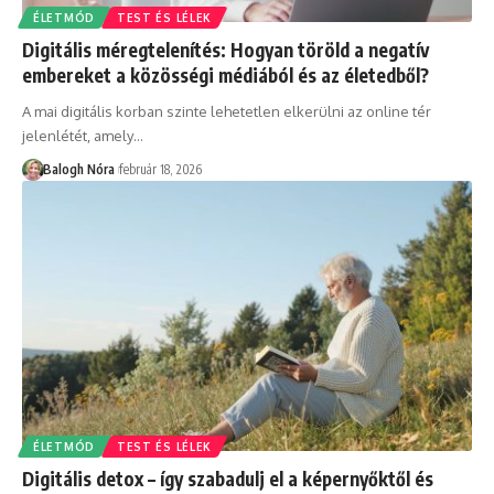
ÉLETMÓD
TEST ÉS LÉLEK
Digitális méregtelenítés: Hogyan töröld a negatív
embereket a közösségi médiából és az életedből?
A mai digitális korban szinte lehetetlen elkerülni az online tér
jelenlétét, amely
…
Balogh Nóra
február 18, 2026
ÉLETMÓD
TEST ÉS LÉLEK
Digitális detox – így szabadulj el a képernyőktől és