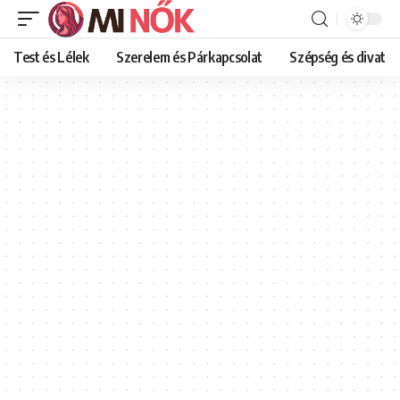
Test és Lélek
Szerelem és Párkapcsolat
Szépség és divat