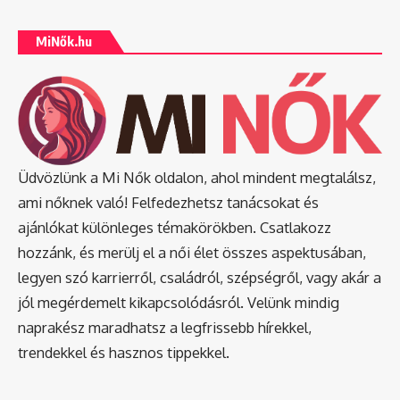
MiNők.hu
Üdvözlünk a Mi Nők oldalon, ahol mindent megtalálsz,
ami nőknek való! Felfedezhetsz tanácsokat és
ajánlókat különleges témakörökben. Csatlakozz
hozzánk, és merülj el a női élet összes aspektusában,
legyen szó karrierről, családról, szépségről, vagy akár a
jól megérdemelt kikapcsolódásról. Velünk mindig
naprakész maradhatsz a legfrissebb hírekkel,
trendekkel és hasznos tippekkel.