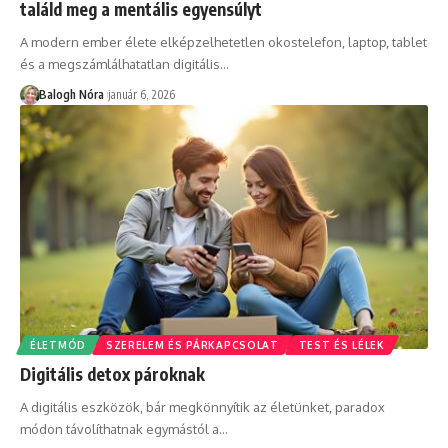
találd meg a mentális egyensúlyt
A modern ember élete elképzelhetetlen okostelefon, laptop, tablet
és a megszámlálhatatlan digitális
…
Balogh Nóra
január 6, 2026
ÉLETMÓD
SZERELEM ÉS PÁRKAPCSOLAT
TEST ÉS LÉLEK
Digitális detox pároknak
A digitális eszközök, bár megkönnyítik az életünket, paradox
módon távolíthatnak egymástól a
…