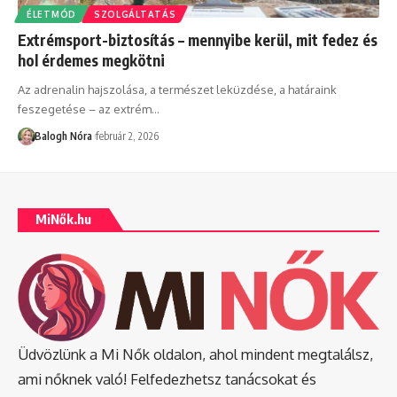
ÉLETMÓD
SZOLGÁLTATÁS
Extrémsport-biztosítás – mennyibe kerül, mit fedez és
hol érdemes megkötni
Az adrenalin hajszolása, a természet leküzdése, a határaink
feszegetése – az extrém
…
Balogh Nóra
február 2, 2026
MiNők.hu
Üdvözlünk a Mi Nők oldalon, ahol mindent megtalálsz,
ami nőknek való! Felfedezhetsz tanácsokat és