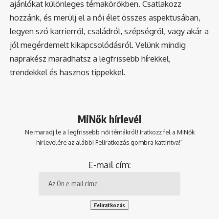
ajánlókat különleges témakörökben. Csatlakozz
hozzánk, és merülj el a női élet összes aspektusában,
legyen szó karrierről, családról, szépségről, vagy akár a
jól megérdemelt kikapcsolódásról. Velünk mindig
naprakész maradhatsz a legfrissebb hírekkel,
trendekkel és hasznos tippekkel.
MiNők hírlevél
Ne maradj le a legfrissebb női témákról! Iratkozz fel a MiNők
hírlevelére az alábbi Feliratkozás gombra kattintva!"
E-mail cím: