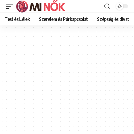
Test és Lélek
Szerelem és Párkapcsolat
Szépség és divat