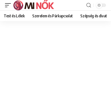
Test és Lélek
Szerelem és Párkapcsolat
Szépség és divat