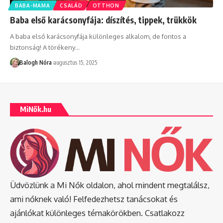
BABA-MAMA
CSALÁD
OTTHON
Baba első karácsonyfája: díszítés, tippek, trükkök
A baba első karácsonyfája különleges alkalom, de fontos a
biztonság! A törékeny
…
Balogh Nóra
augusztus 15, 2025
MiNők.hu
Üdvözlünk a Mi Nők oldalon, ahol mindent megtalálsz,
ami nőknek való! Felfedezhetsz tanácsokat és
ajánlókat különleges témakörökben. Csatlakozz