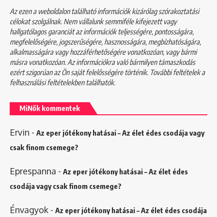
Az ezen a weboldalon található információk kizárólag szórakoztatási
célokat szolgálnak. Nem vállalunk semmiféle kifejezett vagy
hallgatólagos garanciát az információk teljességére, pontosságára,
megfelelőségére, jogszerűségére, hasznosságára, megbízhatóságára,
alkalmasságára vagy hozzáférhetőségére vonatkozóan, vagy bármi
másra vonatkozóan. Az információkra való bármilyen támaszkodás
ezért szigorúan az Ön saját felelősségére történik. További feltételek a
felhasználási feltételekben
találhatók.
MiNők kommentek
Ervin
-
Az eper jótékony hatásai – Az élet édes csodája vagy
csak finom csemege?
Eprespanna
-
Az eper jótékony hatásai – Az élet édes
csodája vagy csak finom csemege?
Énvagyok
-
Az eper jótékony hatásai – Az élet édes csodája