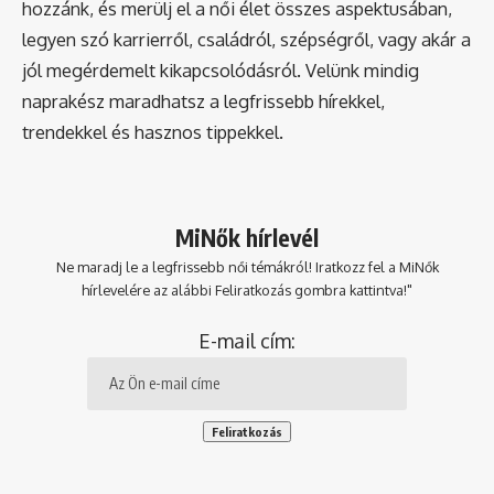
hozzánk, és merülj el a női élet összes aspektusában,
legyen szó karrierről, családról, szépségről, vagy akár a
jól megérdemelt kikapcsolódásról. Velünk mindig
naprakész maradhatsz a legfrissebb hírekkel,
trendekkel és hasznos tippekkel.
MiNők hírlevél
Ne maradj le a legfrissebb női témákról! Iratkozz fel a MiNők
hírlevelére az alábbi Feliratkozás gombra kattintva!"
E-mail cím: