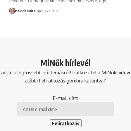
felvétele. Önmagunk kifejezésének művészete, egy
…
Balogh Nóra
április 27, 2026
MiNők hírlevél
dj le a legfrissebb női témákról! Iratkozz fel a MiNők hírlev
alábbi Feliratkozás gombra kattintva!"
E-mail cím: