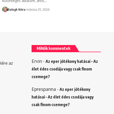
különleges alkalom, ahol
…
Balogh Nóra
március 25, 2026
MiNők kommentek
Ervin
-
Az eper jótékony hatásai – Az
elére az
élet édes csodája vagy csak finom
csemege?
Eprespanna
-
Az eper jótékony
hatásai – Az élet édes csodája vagy
csak finom csemege?