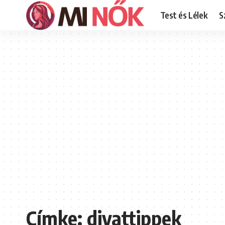
Test és Lélek
S
Címke:
divattippek