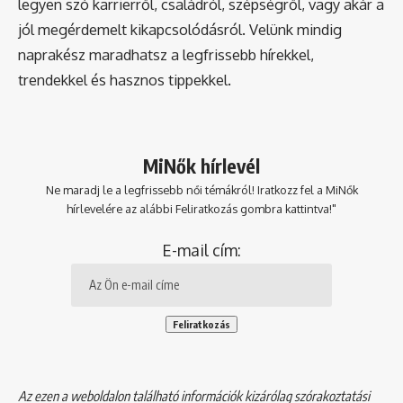
legyen szó karrierről, családról, szépségről, vagy akár a
jól megérdemelt kikapcsolódásról. Velünk mindig
naprakész maradhatsz a legfrissebb hírekkel,
trendekkel és hasznos tippekkel.
MiNők hírlevél
Ne maradj le a legfrissebb női témákról! Iratkozz fel a MiNők
hírlevelére az alábbi Feliratkozás gombra kattintva!"
E-mail cím:
Az ezen a weboldalon található információk kizárólag szórakoztatási