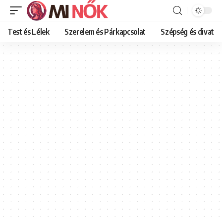
Test és Lélek
Szerelem és Párkapcsolat
Szépség és divat