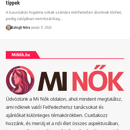
tippek
A luxuslakás fogalma sokak számára elérhetetlen álomnak tűnhet,
pedig valójában nem kizárólag
…
Balogh Nóra
január 11, 2026
MiNők.hu
Üdvözlünk a Mi Nők oldalon, ahol mindent megtalálsz,
ami nőknek való! Felfedezhetsz tanácsokat és
ajánlókat különleges témakörökben. Csatlakozz
hozzánk, és merülj el a női élet összes aspektusában,