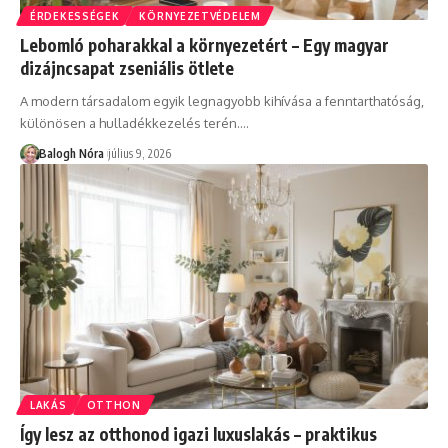
ÉRDEKESSÉGEK
KÖRNYEZETVÉDELEM
Lebomló poharakkal a környezetért – Egy magyar
dizájncsapat zseniális ötlete
A modern társadalom egyik legnagyobb kihívása a fenntarthatóság,
különösen a hulladékkezelés terén.
…
Balogh Nóra
július 9, 2026
LAKÁS
OTTHON
Így lesz az otthonod igazi luxuslakás – praktikus