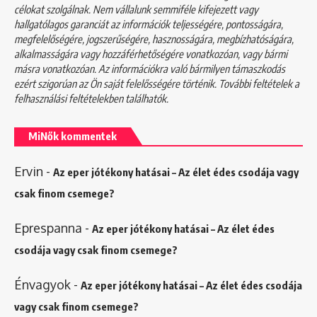
célokat szolgálnak. Nem vállalunk semmiféle kifejezett vagy
hallgatólagos garanciát az információk teljességére, pontosságára,
megfelelőségére, jogszerűségére, hasznosságára, megbízhatóságára,
alkalmasságára vagy hozzáférhetőségére vonatkozóan, vagy bármi
másra vonatkozóan. Az információkra való bármilyen támaszkodás
ezért szigorúan az Ön saját felelősségére történik. További feltételek a
felhasználási feltételekben
találhatók.
MiNők kommentek
Ervin
-
Az eper jótékony hatásai – Az élet édes csodája vagy
csak finom csemege?
Eprespanna
-
Az eper jótékony hatásai – Az élet édes
csodája vagy csak finom csemege?
Énvagyok
-
Az eper jótékony hatásai – Az élet édes csodája
vagy csak finom csemege?