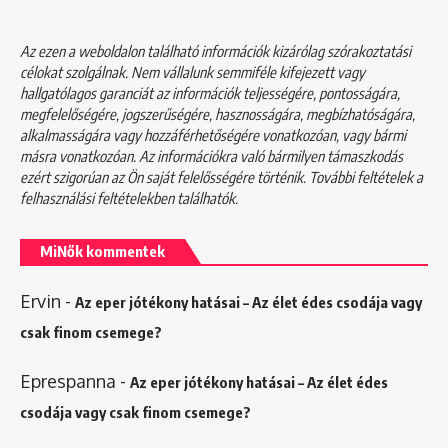
Az ezen a weboldalon található információk kizárólag szórakoztatási
célokat szolgálnak. Nem vállalunk semmiféle kifejezett vagy
hallgatólagos garanciát az információk teljességére, pontosságára,
megfelelőségére, jogszerűségére, hasznosságára, megbízhatóságára,
alkalmasságára vagy hozzáférhetőségére vonatkozóan, vagy bármi
másra vonatkozóan. Az információkra való bármilyen támaszkodás
ezért szigorúan az Ön saját felelősségére történik. További feltételek a
felhasználási feltételekben
találhatók.
MiNők kommentek
Ervin
-
Az eper jótékony hatásai – Az élet édes csodája vagy
csak finom csemege?
Eprespanna
-
Az eper jótékony hatásai – Az élet édes
csodája vagy csak finom csemege?