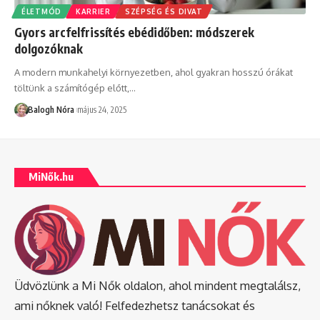
ÉLETMÓD
KARRIER
SZÉPSÉG ÉS DIVAT
Gyors arcfelfrissítés ebédidőben: módszerek
dolgozóknak
A modern munkahelyi környezetben, ahol gyakran hosszú órákat
töltünk a számítógép előtt,
…
Balogh Nóra
május 24, 2025
MiNők.hu
Üdvözlünk a Mi Nők oldalon, ahol mindent megtalálsz,
ami nőknek való! Felfedezhetsz tanácsokat és