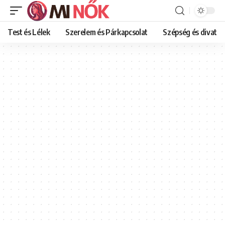
Test és Lélek
Szerelem és Párkapcsolat
Szépség és divat