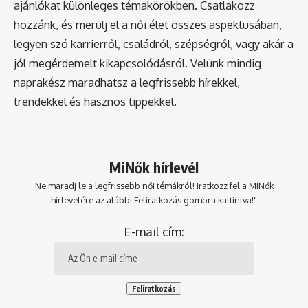
ajánlókat különleges témakörökben. Csatlakozz
hozzánk, és merülj el a női élet összes aspektusában,
legyen szó karrierről, családról, szépségről, vagy akár a
jól megérdemelt kikapcsolódásról. Velünk mindig
naprakész maradhatsz a legfrissebb hírekkel,
trendekkel és hasznos tippekkel.
MiNők hírlevél
Ne maradj le a legfrissebb női témákról! Iratkozz fel a MiNők
hírlevelére az alábbi Feliratkozás gombra kattintva!"
E-mail cím: