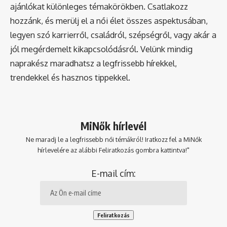
ajánlókat különleges témakörökben. Csatlakozz
hozzánk, és merülj el a női élet összes aspektusában,
legyen szó karrierről, családról, szépségről, vagy akár a
jól megérdemelt kikapcsolódásról. Velünk mindig
naprakész maradhatsz a legfrissebb hírekkel,
trendekkel és hasznos tippekkel.
MiNők hírlevél
Ne maradj le a legfrissebb női témákról! Iratkozz fel a MiNők
hírlevelére az alábbi Feliratkozás gombra kattintva!"
E-mail cím: