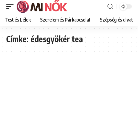
Test és Lélek
Szerelem és Párkapcsolat
Szépség és divat
Címke:
édesgyökér tea