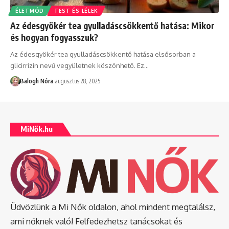
ÉLETMÓD
TEST ÉS LÉLEK
Az édesgyökér tea gyulladáscsökkentő hatása: Mikor
és hogyan fogyasszuk?
Az édesgyökér tea gyulladáscsökkentő hatása elsősorban a
glicirrizin nevű vegyületnek köszönhető. Ez
…
Balogh Nóra
augusztus 28, 2025
MiNők.hu
Üdvözlünk a Mi Nők oldalon, ahol mindent megtalálsz,
ami nőknek való! Felfedezhetsz tanácsokat és