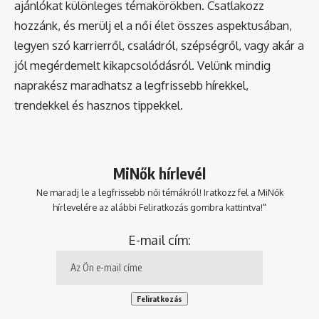
ajánlókat különleges témakörökben. Csatlakozz
hozzánk, és merülj el a női élet összes aspektusában,
legyen szó karrierről, családról, szépségről, vagy akár a
jól megérdemelt kikapcsolódásról. Velünk mindig
naprakész maradhatsz a legfrissebb hírekkel,
trendekkel és hasznos tippekkel.
MiNők hírlevél
Ne maradj le a legfrissebb női témákról! Iratkozz fel a MiNők
hírlevelére az alábbi Feliratkozás gombra kattintva!"
E-mail cím: