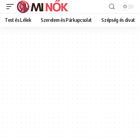
Test és Lélek
Szerelem és Párkapcsolat
Szépség és divat