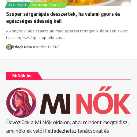
ÉLETMÓD
KONYHA ÉS KERT
Szuper sárgarépás desszertek, ha valami gyors és
egészséges édesség kell
A konyha világa számtalan meglepetést tartogat, különösen akkor,
ha az egészséges táplálkozás
…
Balogh Nóra
november 13, 2025
MiNők.hu
Üdvözlünk a Mi Nők oldalon, ahol mindent megtalálsz,
ami nőknek való! Felfedezhetsz tanácsokat és