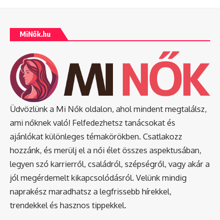
MiNők.hu
Üdvözlünk a Mi Nők oldalon, ahol mindent megtalálsz,
ami nőknek való! Felfedezhetsz tanácsokat és
ajánlókat különleges témakörökben. Csatlakozz
hozzánk, és merülj el a női élet összes aspektusában,
legyen szó karrierről, családról, szépségről, vagy akár a
jól megérdemelt kikapcsolódásról. Velünk mindig
naprakész maradhatsz a legfrissebb hírekkel,
trendekkel és hasznos tippekkel.