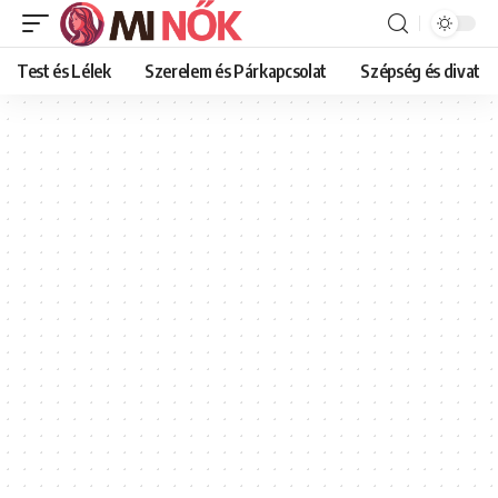
Test és Lélek
Szerelem és Párkapcsolat
Szépség és divat