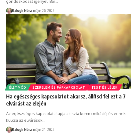
gondoskodást igényel. Bár
…
Balogh Nóra
május 26, 2025
ÉLETMÓD
SZERELEM ÉS PÁRKAPCSOLAT
TEST ÉS LÉLEK
Ha egészséges kapcsolatot akarsz, állítsd fel ezt a 7
elvárást az elején
Az egészséges kapcsolat alapja a tiszta kommunikáció, és ennek
kulcsa az elvárások
…
Balogh Nóra
május 24, 2025