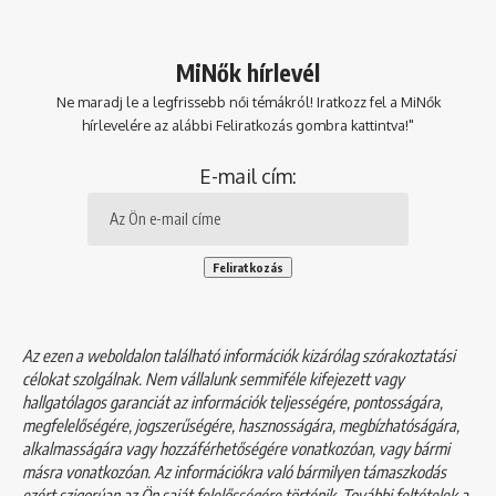
MiNők hírlevél
Ne maradj le a legfrissebb női témákról! Iratkozz fel a MiNők
hírlevelére az alábbi Feliratkozás gombra kattintva!"
E-mail cím:
Az ezen a weboldalon található információk kizárólag szórakoztatási
célokat szolgálnak. Nem vállalunk semmiféle kifejezett vagy
hallgatólagos garanciát az információk teljességére, pontosságára,
megfelelőségére, jogszerűségére, hasznosságára, megbízhatóságára,
alkalmasságára vagy hozzáférhetőségére vonatkozóan, vagy bármi
másra vonatkozóan. Az információkra való bármilyen támaszkodás
ezért szigorúan az Ön saját felelősségére történik. További feltételek a