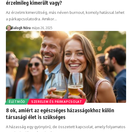
érzelmileg kimerült vagy?
Az érzelmi kimerültség, más néven burnout, komoly hatással lehet
a párkapcsolatodra. Amikor
…
Balogh Nóra
május 26, 2025
ÉLETMÓD
SZERELEM ÉS PÁRKAPCSOLAT
8 ok, amiért az egészséges házasságokhoz külön
társasági élet is szükséges
A házasság egy gyönyörű, de összetett kapcsolat, amely folyamatos