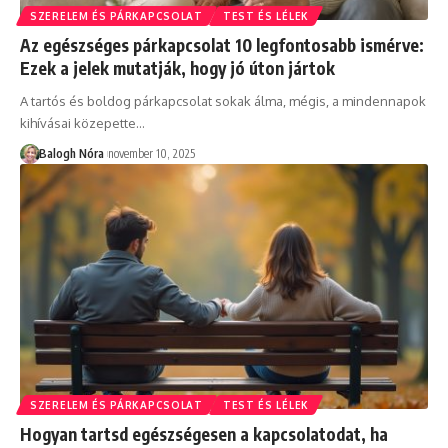
SZERELEM ÉS PÁRKAPCSOLAT
TEST ÉS LÉLEK
Az egészséges párkapcsolat 10 legfontosabb ismérve:
Ezek a jelek mutatják, hogy jó úton jártok
A tartós és boldog párkapcsolat sokak álma, mégis, a mindennapok
kihívásai közepette
…
Balogh Nóra
november 10, 2025
SZERELEM ÉS PÁRKAPCSOLAT
TEST ÉS LÉLEK
Hogyan tartsd egészségesen a kapcsolatodat, ha