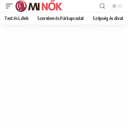
Test és Lélek
Szerelem és Párkapcsolat
Szépség és divat