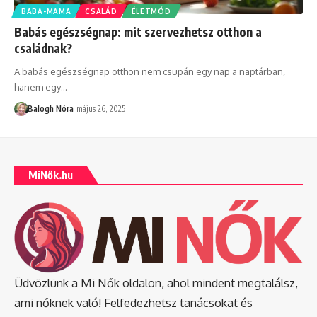
BABA-MAMA
CSALÁD
ÉLETMÓD
Babás egészségnap: mit szervezhetsz otthon a
családnak?
A babás egészségnap otthon nem csupán egy nap a naptárban,
hanem egy
…
Balogh Nóra
május 26, 2025
MiNők.hu
Üdvözlünk a Mi Nők oldalon, ahol mindent megtalálsz,
ami nőknek való! Felfedezhetsz tanácsokat és