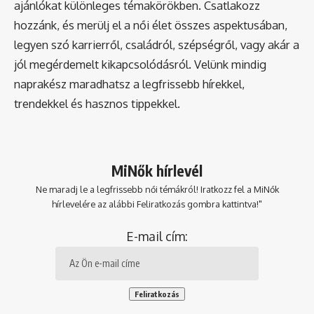
ajánlókat különleges témakörökben. Csatlakozz
hozzánk, és merülj el a női élet összes aspektusában,
legyen szó karrierről, családról, szépségről, vagy akár a
jól megérdemelt kikapcsolódásról. Velünk mindig
naprakész maradhatsz a legfrissebb hírekkel,
trendekkel és hasznos tippekkel.
MiNők hírlevél
Ne maradj le a legfrissebb női témákról! Iratkozz fel a MiNők
hírlevelére az alábbi Feliratkozás gombra kattintva!"
E-mail cím: