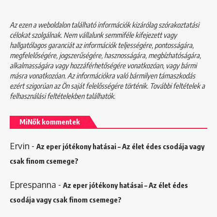
Az ezen a weboldalon található információk kizárólag szórakoztatási
célokat szolgálnak. Nem vállalunk semmiféle kifejezett vagy
hallgatólagos garanciát az információk teljességére, pontosságára,
megfelelőségére, jogszerűségére, hasznosságára, megbízhatóságára,
alkalmasságára vagy hozzáférhetőségére vonatkozóan, vagy bármi
másra vonatkozóan. Az információkra való bármilyen támaszkodás
ezért szigorúan az Ön saját felelősségére történik. További feltételek a
felhasználási feltételekben
találhatók.
MiNők kommentek
Ervin
-
Az eper jótékony hatásai – Az élet édes csodája vagy
csak finom csemege?
Eprespanna
-
Az eper jótékony hatásai – Az élet édes
csodája vagy csak finom csemege?