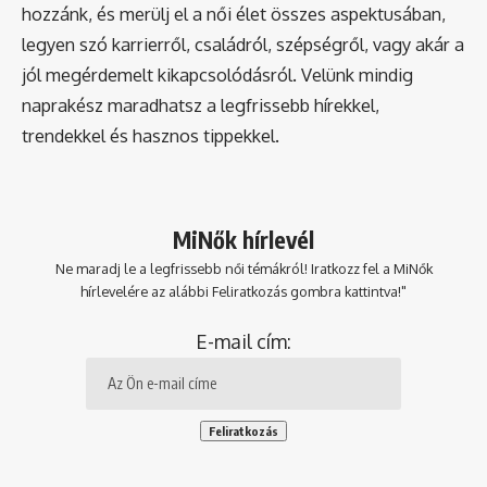
hozzánk, és merülj el a női élet összes aspektusában,
legyen szó karrierről, családról, szépségről, vagy akár a
jól megérdemelt kikapcsolódásról. Velünk mindig
naprakész maradhatsz a legfrissebb hírekkel,
trendekkel és hasznos tippekkel.
MiNők hírlevél
Ne maradj le a legfrissebb női témákról! Iratkozz fel a MiNők
hírlevelére az alábbi Feliratkozás gombra kattintva!"
E-mail cím: