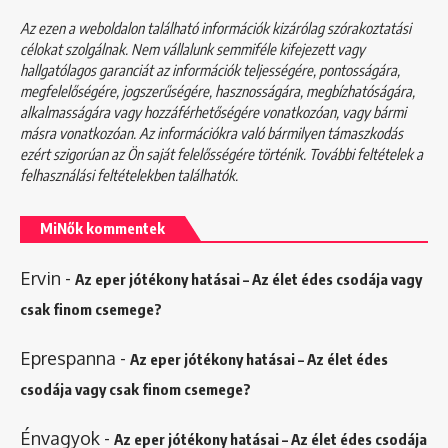
Az ezen a weboldalon található információk kizárólag szórakoztatási
célokat szolgálnak. Nem vállalunk semmiféle kifejezett vagy
hallgatólagos garanciát az információk teljességére, pontosságára,
megfelelőségére, jogszerűségére, hasznosságára, megbízhatóságára,
alkalmasságára vagy hozzáférhetőségére vonatkozóan, vagy bármi
másra vonatkozóan. Az információkra való bármilyen támaszkodás
ezért szigorúan az Ön saját felelősségére történik. További feltételek a
felhasználási feltételekben
találhatók.
MiNők kommentek
Ervin
-
Az eper jótékony hatásai – Az élet édes csodája vagy
csak finom csemege?
Eprespanna
-
Az eper jótékony hatásai – Az élet édes
csodája vagy csak finom csemege?
Énvagyok
-
Az eper jótékony hatásai – Az élet édes csodája