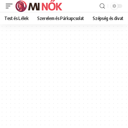
Test és Lélek
Szerelem és Párkapcsolat
Szépség és divat