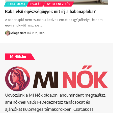
BABA-MAMA
CSALÁD
GYEREKNEVELÉS
Baba első egészségügyei: mit írj a babanaplóba?
A babanapló nem csupán a kedves emlékek gyűjtőhelye, hanem
egy rendkívül hasznos
…
Balogh Nóra
május 25, 2025
MiNők.hu
Üdvözlünk a Mi Nők oldalon, ahol mindent megtalálsz,
ami nőknek való! Felfedezhetsz tanácsokat és
ajánlókat különleges témakörökben. Csatlakozz