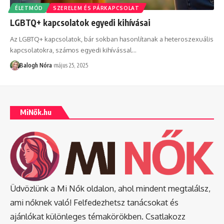
ÉLETMÓD
SZERELEM ÉS PÁRKAPCSOLAT
LGBTQ+ kapcsolatok egyedi kihívásai
Az LGBTQ+ kapcsolatok, bár sokban hasonlítanak a heteroszexuális
kapcsolatokra, számos egyedi kihívással
…
Balogh Nóra
május 25, 2025
MiNők.hu
Üdvözlünk a Mi Nők oldalon, ahol mindent megtalálsz,
ami nőknek való! Felfedezhetsz tanácsokat és
ajánlókat különleges témakörökben. Csatlakozz