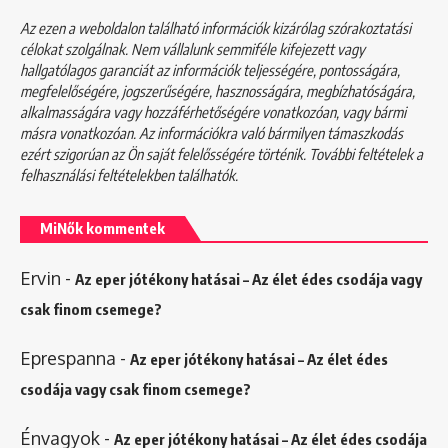
Az ezen a weboldalon található információk kizárólag szórakoztatási
célokat szolgálnak. Nem vállalunk semmiféle kifejezett vagy
hallgatólagos garanciát az információk teljességére, pontosságára,
megfelelőségére, jogszerűségére, hasznosságára, megbízhatóságára,
alkalmasságára vagy hozzáférhetőségére vonatkozóan, vagy bármi
másra vonatkozóan. Az információkra való bármilyen támaszkodás
ezért szigorúan az Ön saját felelősségére történik. További feltételek a
felhasználási feltételekben
találhatók.
MiNők kommentek
Ervin
-
Az eper jótékony hatásai – Az élet édes csodája vagy
csak finom csemege?
Eprespanna
-
Az eper jótékony hatásai – Az élet édes
csodája vagy csak finom csemege?
Énvagyok
-
Az eper jótékony hatásai – Az élet édes csodája