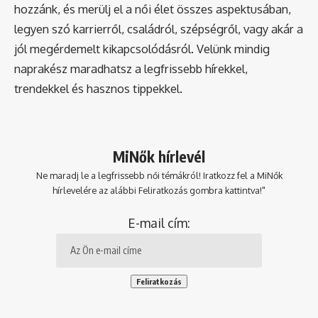
hozzánk, és merülj el a női élet összes aspektusában,
legyen szó karrierről, családról, szépségről, vagy akár a
jól megérdemelt kikapcsolódásról. Velünk mindig
naprakész maradhatsz a legfrissebb hírekkel,
trendekkel és hasznos tippekkel.
MiNők hírlevél
Ne maradj le a legfrissebb női témákról! Iratkozz fel a MiNők
hírlevelére az alábbi Feliratkozás gombra kattintva!"
E-mail cím: