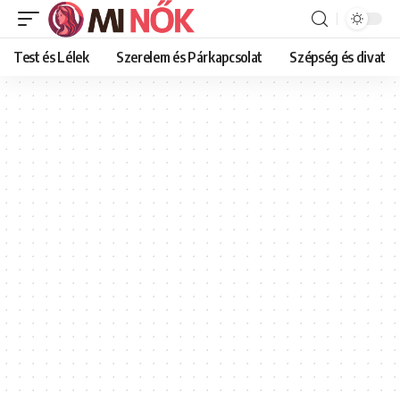
Test és Lélek
Szerelem és Párkapcsolat
Szépség és divat