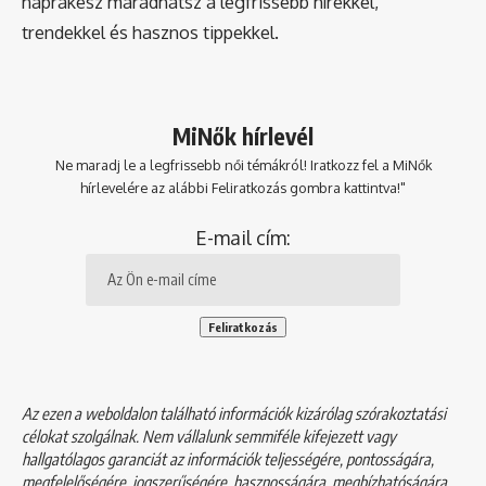
naprakész maradhatsz a legfrissebb hírekkel,
trendekkel és hasznos tippekkel.
MiNők hírlevél
Ne maradj le a legfrissebb női témákról! Iratkozz fel a MiNők
hírlevelére az alábbi Feliratkozás gombra kattintva!"
E-mail cím:
Az ezen a weboldalon található információk kizárólag szórakoztatási
célokat szolgálnak. Nem vállalunk semmiféle kifejezett vagy
hallgatólagos garanciát az információk teljességére, pontosságára,
megfelelőségére, jogszerűségére, hasznosságára, megbízhatóságára,