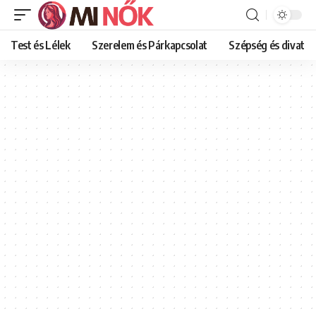
Test és Lélek
Szerelem és Párkapcsolat
Szépség és divat