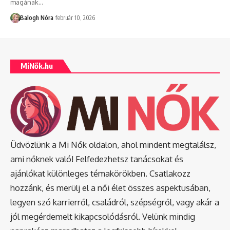
magának
…
Balogh Nóra
február 10, 2026
MiNők.hu
Üdvözlünk a Mi Nők oldalon, ahol mindent megtalálsz,
ami nőknek való! Felfedezhetsz tanácsokat és
ajánlókat különleges témakörökben. Csatlakozz
hozzánk, és merülj el a női élet összes aspektusában,
legyen szó karrierről, családról, szépségről, vagy akár a
jól megérdemelt kikapcsolódásról. Velünk mindig