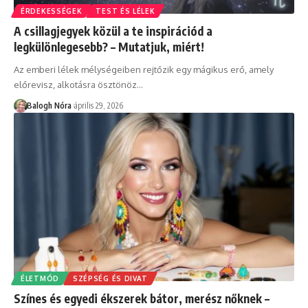
ÉRDEKESSÉGEK
TEST ÉS LÉLEK
A csillagjegyek közül a te inspirációd a
legkülönlegesebb? – Mutatjuk, miért!
Az emberi lélek mélységeiben rejtőzik egy mágikus erő, amely
előrevisz, alkotásra ösztönöz
…
Balogh Nóra
április 29, 2026
ÉLETMÓD
SZÉPSÉG ÉS DIVAT
Színes és egyedi ékszerek bátor, merész nőknek –