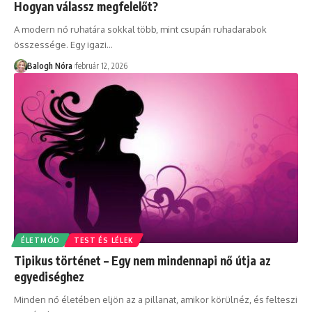
Hogyan válassz megfelelőt?
A modern nő ruhatára sokkal több, mint csupán ruhadarabok
összessége. Egy igazi
…
Balogh Nóra
február 12, 2026
ÉLETMÓD
TEST ÉS LÉLEK
Tipikus történet – Egy nem mindennapi nő útja az
egyediséghez
Minden nő életében eljön az a pillanat, amikor körülnéz, és felteszi