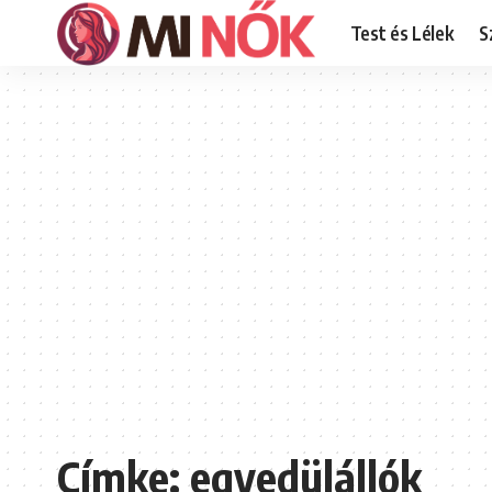
Test és Lélek
S
Címke:
egyedülállók