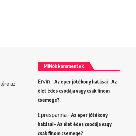
MiNők kommentek
Ervin
-
Az eper jótékony hatásai – Az
elére az
élet édes csodája vagy csak finom
csemege?
Eprespanna
-
Az eper jótékony
hatásai – Az élet édes csodája vagy
csak finom csemege?