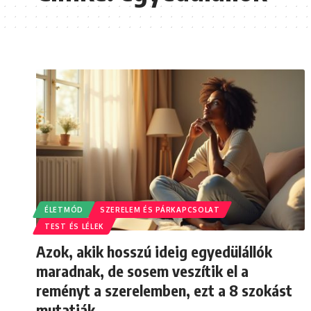
ÉLETMÓD
SZERELEM ÉS PÁRKAPCSOLAT
TEST ÉS LÉLEK
Azok, akik hosszú ideig egyedülállók
maradnak, de sosem veszítik el a
reményt a szerelemben, ezt a 8 szokást
mutatják