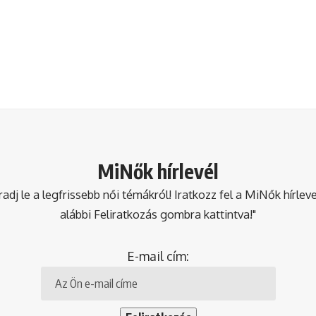
MiNők hírlevél
dj le a legfrissebb női témákról! Iratkozz fel a MiNők hírlev
alábbi Feliratkozás gombra kattintva!"
E-mail cím: