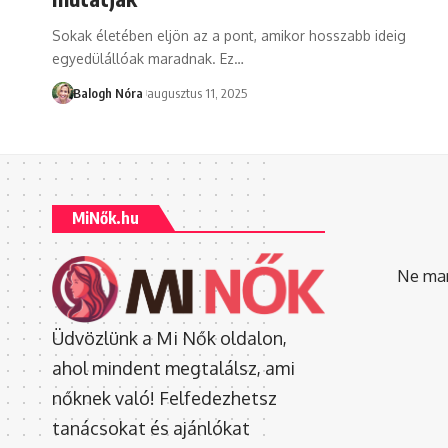
Sokak életében eljön az a pont, amikor hosszabb ideig
egyedülállóak maradnak. Ez
…
Balogh Nóra
augusztus 11, 2025
MiNők.hu
Ne mara
Üdvözlünk a Mi Nők oldalon,
ahol mindent megtalálsz, ami
nőknek való! Felfedezhetsz
tanácsokat és ajánlókat