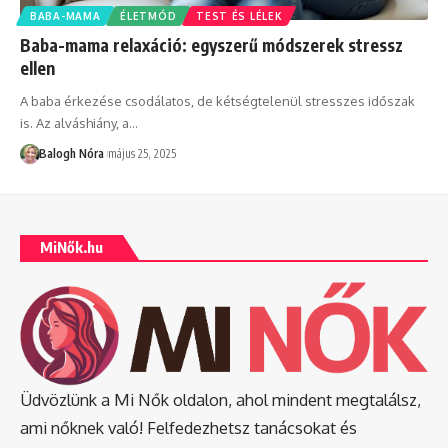
BABA-MAMA
ÉLETMÓD
TEST ÉS LÉLEK
Baba-mama relaxáció: egyszerű módszerek stressz
ellen
A baba érkezése csodálatos, de kétségtelenül stresszes időszak
is. Az alváshiány, a
…
Balogh Nóra
május 25, 2025
MiNők.hu
Üdvözlünk a Mi Nők oldalon, ahol mindent megtalálsz,
ami nőknek való! Felfedezhetsz tanácsokat és