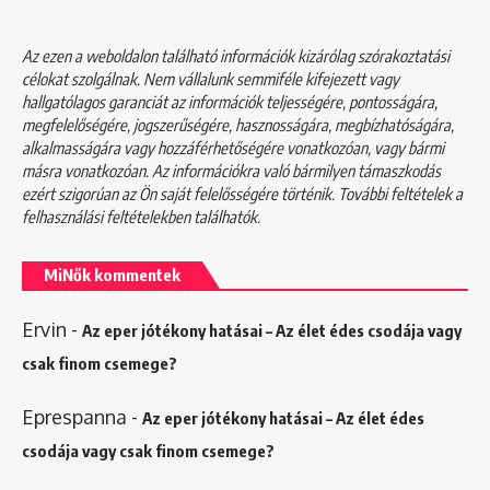
Az ezen a weboldalon található információk kizárólag szórakoztatási
célokat szolgálnak. Nem vállalunk semmiféle kifejezett vagy
hallgatólagos garanciát az információk teljességére, pontosságára,
megfelelőségére, jogszerűségére, hasznosságára, megbízhatóságára,
alkalmasságára vagy hozzáférhetőségére vonatkozóan, vagy bármi
másra vonatkozóan. Az információkra való bármilyen támaszkodás
ezért szigorúan az Ön saját felelősségére történik. További feltételek a
felhasználási feltételekben
találhatók.
MiNők kommentek
Ervin
-
Az eper jótékony hatásai – Az élet édes csodája vagy
csak finom csemege?
Eprespanna
-
Az eper jótékony hatásai – Az élet édes
csodája vagy csak finom csemege?