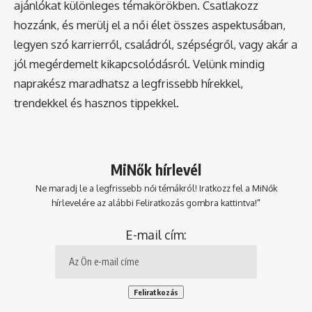
ajánlókat különleges témakörökben. Csatlakozz
hozzánk, és merülj el a női élet összes aspektusában,
legyen szó karrierről, családról, szépségről, vagy akár a
jól megérdemelt kikapcsolódásról. Velünk mindig
naprakész maradhatsz a legfrissebb hírekkel,
trendekkel és hasznos tippekkel.
MiNők hírlevél
Ne maradj le a legfrissebb női témákról! Iratkozz fel a MiNők
hírlevelére az alábbi Feliratkozás gombra kattintva!"
E-mail cím: