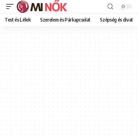
Test és Lélek
Szerelem és Párkapcsolat
Szépség és divat