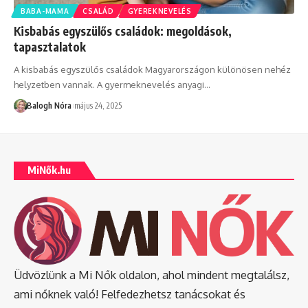
BABA-MAMA
CSALÁD
GYEREKNEVELÉS
Kisbabás egyszülős családok: megoldások,
tapasztalatok
A kisbabás egyszülős családok Magyarországon különösen nehéz
helyzetben vannak. A gyermeknevelés anyagi
…
Balogh Nóra
május 24, 2025
MiNők.hu
Üdvözlünk a Mi Nők oldalon, ahol mindent megtalálsz,
ami nőknek való! Felfedezhetsz tanácsokat és