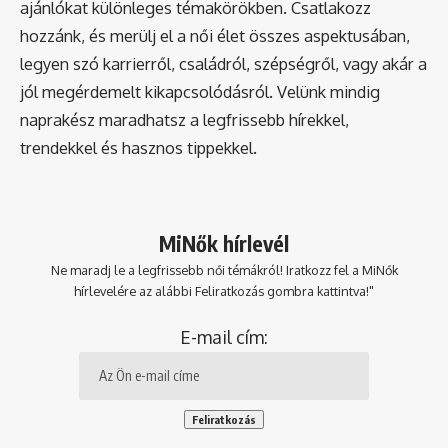
ajánlókat különleges témakörökben. Csatlakozz
hozzánk, és merülj el a női élet összes aspektusában,
legyen szó karrierről, családról, szépségről, vagy akár a
jól megérdemelt kikapcsolódásról. Velünk mindig
naprakész maradhatsz a legfrissebb hírekkel,
trendekkel és hasznos tippekkel.
MiNők hírlevél
Ne maradj le a legfrissebb női témákról! Iratkozz fel a MiNők
hírlevelére az alábbi Feliratkozás gombra kattintva!"
E-mail cím: