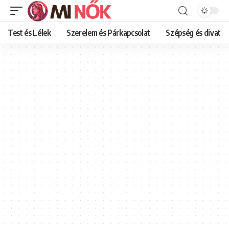
Test és Lélek
Szerelem és Párkapcsolat
Szépség és divat