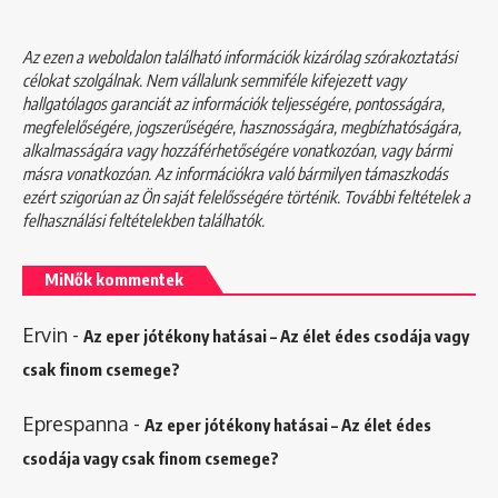
Az ezen a weboldalon található információk kizárólag szórakoztatási
célokat szolgálnak. Nem vállalunk semmiféle kifejezett vagy
hallgatólagos garanciát az információk teljességére, pontosságára,
megfelelőségére, jogszerűségére, hasznosságára, megbízhatóságára,
alkalmasságára vagy hozzáférhetőségére vonatkozóan, vagy bármi
másra vonatkozóan. Az információkra való bármilyen támaszkodás
ezért szigorúan az Ön saját felelősségére történik. További feltételek a
felhasználási feltételekben
találhatók.
MiNők kommentek
Ervin
-
Az eper jótékony hatásai – Az élet édes csodája vagy
csak finom csemege?
Eprespanna
-
Az eper jótékony hatásai – Az élet édes
csodája vagy csak finom csemege?