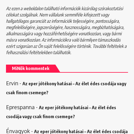
Az ezen a weboldalon található információk kizárólag szórakoztatási
célokat szolgálnak. Nem vállalunk semmiféle kifejezett vagy
hallgatólagos garanciát az információk teljességére, pontosságára,
megfelelőségére, jogszerűségére, hasznosságára, megbízhatóságára,
alkalmasságára vagy hozzáférhetőségére vonatkozóan, vagy bármi
másra vonatkozóan. Az információkra való bármilyen támaszkodás
ezért szigorúan az Ön saját felelősségére történik. További feltételek a
felhasználási feltételekben
találhatók.
MiNők kommentek
Ervin
-
Az eper jótékony hatásai – Az élet édes csodája vagy
csak finom csemege?
Eprespanna
-
Az eper jótékony hatásai – Az élet édes
csodája vagy csak finom csemege?
Énvagyok
-
Az eper jótékony hatásai – Az élet édes csodája