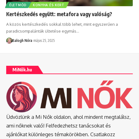
ÉLETMÓD
KONYHA ÉS KERT
Kertészkedés együtt: metafora vagy valóság?
A közös kertészkedés sokkal több lehet, mint egyszerűen a
paradicsompalánták ültetése egymás
…
Balogh Nóra
május 25, 2025
MiNők.hu
Üdvözlünk a Mi Nők oldalon, ahol mindent megtalálsz,
ami nőknek való! Felfedezhetsz tanácsokat és
ajánlókat különleges témakörökben. Csatlakozz