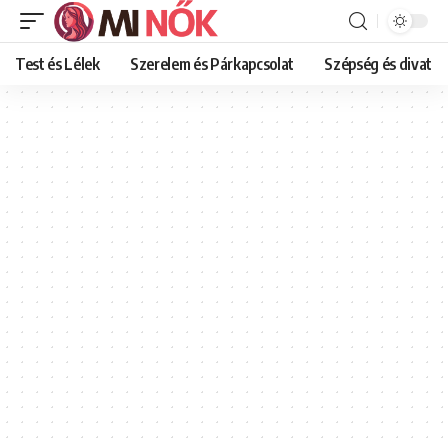
Test és Lélek
Szerelem és Párkapcsolat
Szépség és divat