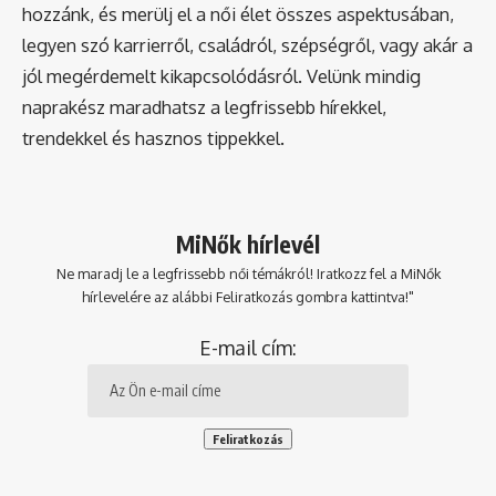
hozzánk, és merülj el a női élet összes aspektusában,
legyen szó karrierről, családról, szépségről, vagy akár a
jól megérdemelt kikapcsolódásról. Velünk mindig
naprakész maradhatsz a legfrissebb hírekkel,
trendekkel és hasznos tippekkel.
MiNők hírlevél
Ne maradj le a legfrissebb női témákról! Iratkozz fel a MiNők
hírlevelére az alábbi Feliratkozás gombra kattintva!"
E-mail cím: