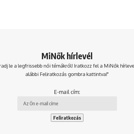
MiNők hírlevél
dj le a legfrissebb női témákról! Iratkozz fel a MiNők hírlev
alábbi Feliratkozás gombra kattintva!"
E-mail cím: