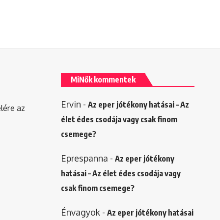
MiNők kommentek
Ervin
-
Az eper jótékony hatásai – Az
elére az
élet édes csodája vagy csak finom
csemege?
Eprespanna
-
Az eper jótékony
hatásai – Az élet édes csodája vagy
csak finom csemege?
Énvagyok
-
Az eper jótékony hatásai