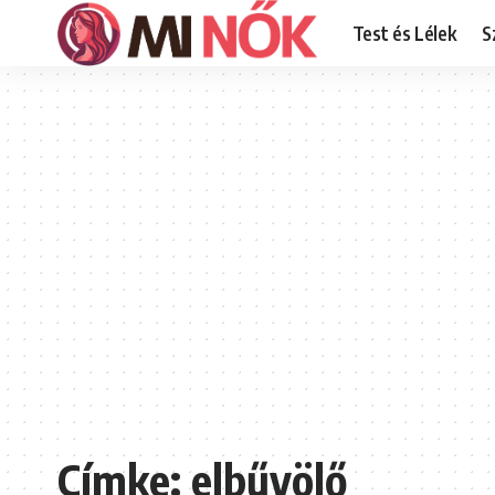
Test és Lélek
S
Címke:
elbűvölő