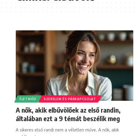
ÉLETMÓD
SZERELEM ÉS PÁRKAPCSOLAT
A nők, akik elbűvölőek az első randin,
általában ezt a 9 témát beszélik meg
A sikeres első randi nem a véletlen műve. A nők, akik