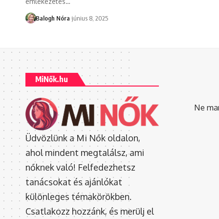
emlékezetes
…
Balogh Nóra
június 8, 2025
MiNők.hu
Ne mara
Üdvözlünk a Mi Nők oldalon,
ahol mindent megtalálsz, ami
nőknek való! Felfedezhetsz
tanácsokat és ajánlókat
különleges témakörökben.
Csatlakozz hozzánk, és merülj el