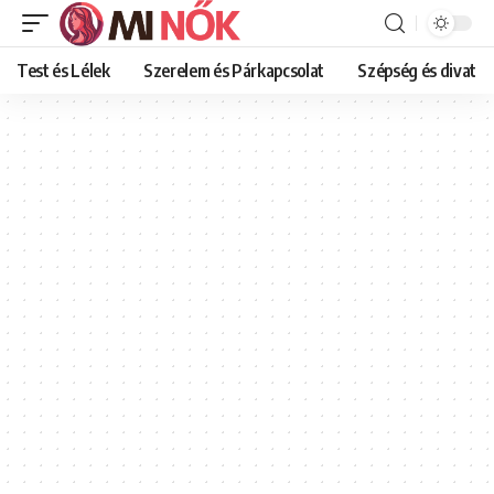
Test és Lélek
Szerelem és Párkapcsolat
Szépség és divat