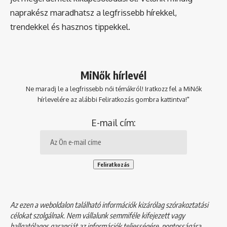
naprakész maradhatsz a legfrissebb hírekkel,
trendekkel és hasznos tippekkel.
MiNők hírlevél
Ne maradj le a legfrissebb női témákról! Iratkozz fel a MiNők
hírlevelére az alábbi Feliratkozás gombra kattintva!"
E-mail cím:
Az ezen a weboldalon található információk kizárólag szórakoztatási
célokat szolgálnak. Nem vállalunk semmiféle kifejezett vagy
hallgatólagos garanciát az információk teljességére, pontosságára,