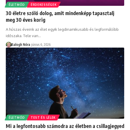
ÉLETMÓD
ÉRDEKESSÉGEK
30 életre szóló dolog, amit mindenképp tapasztalj
meg 30 éves korig
A húszas éveink az élet egyik legdinamikusabb és legformálóbb
időszaka. Tele van
…
Balogh Nóra
június 6, 2026
ÉLETMÓD
TEST ÉS LÉLEK
Mi a legfontosabb számodra az életben a csillagjegyed