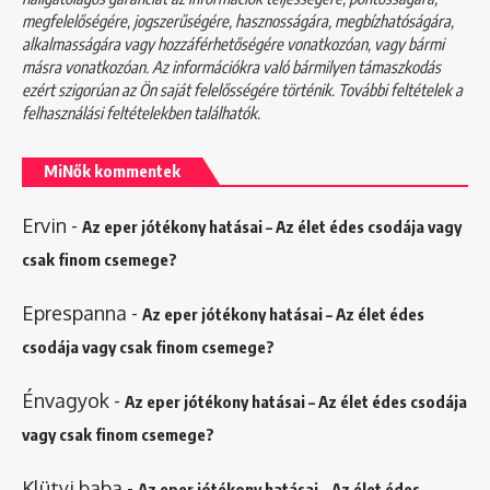
megfelelőségére, jogszerűségére, hasznosságára, megbízhatóságára,
alkalmasságára vagy hozzáférhetőségére vonatkozóan, vagy bármi
másra vonatkozóan. Az információkra való bármilyen támaszkodás
ezért szigorúan az Ön saját felelősségére történik. További feltételek a
felhasználási feltételekben
találhatók.
MiNők kommentek
Ervin
-
Az eper jótékony hatásai – Az élet édes csodája vagy
csak finom csemege?
Eprespanna
-
Az eper jótékony hatásai – Az élet édes
csodája vagy csak finom csemege?
Énvagyok
-
Az eper jótékony hatásai – Az élet édes csodája
vagy csak finom csemege?
Klütyi baba
-
Az eper jótékony hatásai – Az élet édes