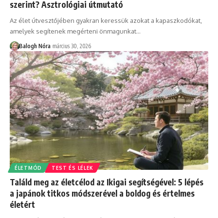
szerint? Asztrológiai útmutató
Az élet útvesztőjében gyakran keressük azokat a kapaszkodókat,
amelyek segítenek megérteni önmagunkat
…
Balogh Nóra
március 30, 2026
ÉLETMÓD
TEST ÉS LÉLEK
Találd meg az életcélod az Ikigai segítségével: 5 lépés
a japánok titkos módszerével a boldog és értelmes
életért