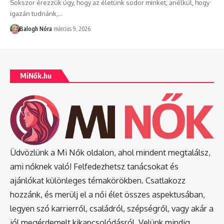
Sokszor érezzük úgy, hogy az életünk sodor minket, anélkül, hogy
igazán tudnánk,
…
Balogh Nóra
március 9, 2026
MiNők.hu
Üdvözlünk a Mi Nők oldalon, ahol mindent megtalálsz,
ami nőknek való! Felfedezhetsz tanácsokat és
ajánlókat különleges témakörökben. Csatlakozz
hozzánk, és merülj el a női élet összes aspektusában,
legyen szó karrierről, családról, szépségről, vagy akár a
jól megérdemelt kikapcsolódásról. Velünk mindig