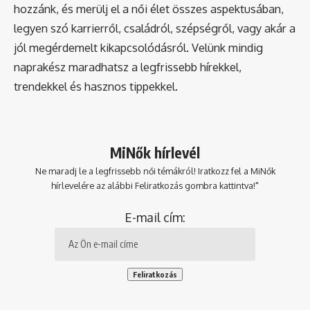
hozzánk, és merülj el a női élet összes aspektusában,
legyen szó karrierről, családról, szépségről, vagy akár a
jól megérdemelt kikapcsolódásról. Velünk mindig
naprakész maradhatsz a legfrissebb hírekkel,
trendekkel és hasznos tippekkel.
MiNők hírlevél
Ne maradj le a legfrissebb női témákról! Iratkozz fel a MiNők
hírlevelére az alábbi Feliratkozás gombra kattintva!"
E-mail cím: