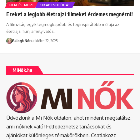
FILM ÉS MOZI
KIKAPCSOLÓDÁS
Ezeket a legjobb életrajzi filmeket érdemes megnézni!
A filmvilág egyik legmegkapóbb és leginspirálóbb műfaja az
életrajzi film, amely valós
…
Balogh Nóra
október 22, 2025
MiNők.hu
Üdvözlünk a Mi Nők oldalon, ahol mindent megtalálsz,
ami nőknek való! Felfedezhetsz tanácsokat és
ajánlókat különleges témakörökben. Csatlakozz