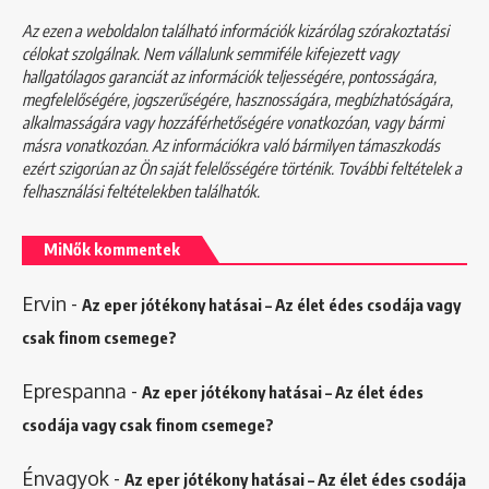
Az ezen a weboldalon található információk kizárólag szórakoztatási
célokat szolgálnak. Nem vállalunk semmiféle kifejezett vagy
hallgatólagos garanciát az információk teljességére, pontosságára,
megfelelőségére, jogszerűségére, hasznosságára, megbízhatóságára,
alkalmasságára vagy hozzáférhetőségére vonatkozóan, vagy bármi
másra vonatkozóan. Az információkra való bármilyen támaszkodás
ezért szigorúan az Ön saját felelősségére történik. További feltételek a
felhasználási feltételekben
találhatók.
MiNők kommentek
Ervin
-
Az eper jótékony hatásai – Az élet édes csodája vagy
csak finom csemege?
Eprespanna
-
Az eper jótékony hatásai – Az élet édes
csodája vagy csak finom csemege?
Énvagyok
-
Az eper jótékony hatásai – Az élet édes csodája