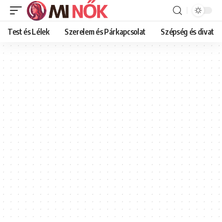
Test és Lélek
Szerelem és Párkapcsolat
Szépség és divat