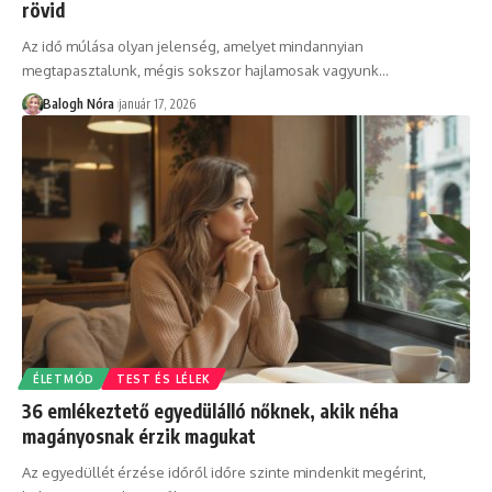
rövid
Az idő múlása olyan jelenség, amelyet mindannyian
megtapasztalunk, mégis sokszor hajlamosak vagyunk
…
Balogh Nóra
január 17, 2026
ÉLETMÓD
TEST ÉS LÉLEK
36 emlékeztető egyedülálló nőknek, akik néha
magányosnak érzik magukat
Az egyedüllét érzése időről időre szinte mindenkit megérint,