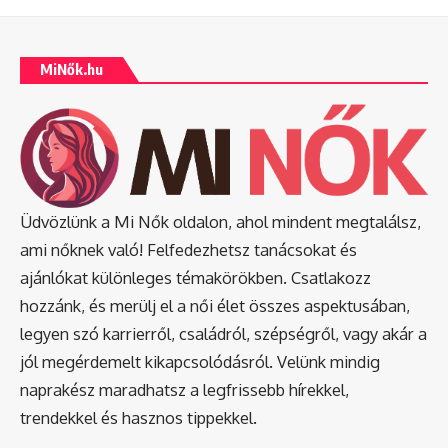
MiNők.hu
Üdvözlünk a Mi Nők oldalon, ahol mindent megtalálsz,
ami nőknek való! Felfedezhetsz tanácsokat és
ajánlókat különleges témakörökben. Csatlakozz
hozzánk, és merülj el a női élet összes aspektusában,
legyen szó karrierről, családról, szépségről, vagy akár a
jól megérdemelt kikapcsolódásról. Velünk mindig
naprakész maradhatsz a legfrissebb hírekkel,
trendekkel és hasznos tippekkel.