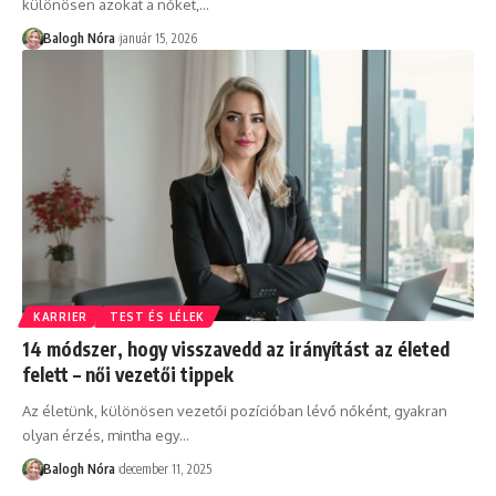
különösen azokat a nőket,
…
Balogh Nóra
január 15, 2026
KARRIER
TEST ÉS LÉLEK
14 módszer, hogy visszavedd az irányítást az életed
felett – női vezetői tippek
Az életünk, különösen vezetői pozícióban lévő nőként, gyakran
olyan érzés, mintha egy
…
Balogh Nóra
december 11, 2025