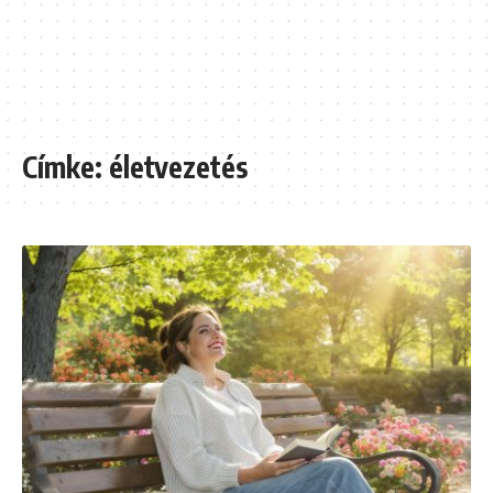
Címke:
életvezetés