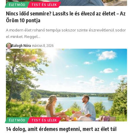
ÉLETMÓD
TEST ÉS LÉLEK
Nincs időd semmire? Lassíts le és élvezd az életet – Az
Öröm 10 pontja
A modern élet rohanó tempója sokszor szinte észrevétlenül sodor
el minket. Reggel
…
Balogh Nóra
március 8, 2026
ÉLETMÓD
TEST ÉS LÉLEK
14 dolog, amit érdemes megtenni, mert az élet túl