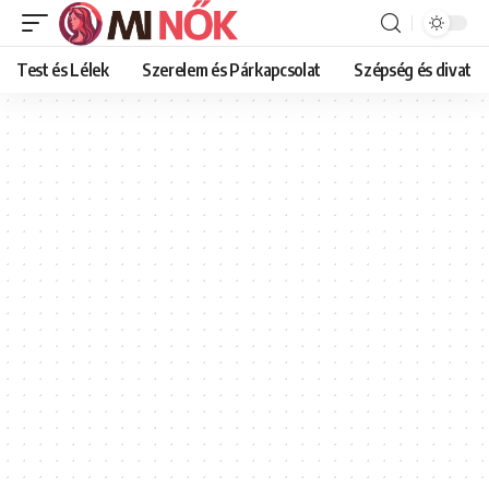
Test és Lélek
Szerelem és Párkapcsolat
Szépség és divat