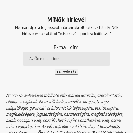
MiNők hírlevél
Ne maradj le a legfrissebb női témákról! Iratkozz fel a MiNők
hírlevelére az alábbi Feliratkozás gombra kattintva!"
E-mail cím:
Az ezen a weboldalon található információk kizárólag szórakoztatási
célokat szolgálnak. Nem vállalunk semmiféle kifejezett vagy
hallgatólagos garanciát az információk teljességére, pontosságára,
megfelelőségére, jogszerűségére, hasznosságára, megbízhatóságára,
alkalmasságára vagy hozzáférhetőségére vonatkozóan, vagy bármi
másra vonatkozóan. Az információkra való bármilyen támaszkodás
ezért szigorúan az Ön saját felelősségére történik. További feltételek a