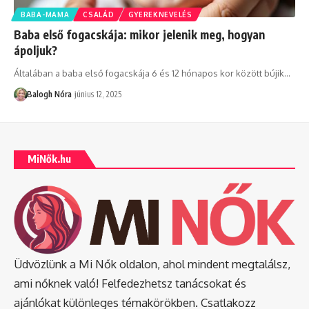
BABA-MAMA
CSALÁD
GYEREKNEVELÉS
Baba első fogacskája: mikor jelenik meg, hogyan
ápoljuk?
Általában a baba első fogacskája 6 és 12 hónapos kor között bújik
…
Balogh Nóra
június 12, 2025
MiNők.hu
Üdvözlünk a Mi Nők oldalon, ahol mindent megtalálsz,
ami nőknek való! Felfedezhetsz tanácsokat és
ajánlókat különleges témakörökben. Csatlakozz