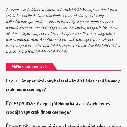
Az ezen a weboldalon található információk kizárólag szórakoztatási
célokat szolgálnak. Nem vállalunk semmiféle kifejezett vagy
hallgatólagos garanciát az információk teljességére, pontosságára,
megfelelőségére, jogszerűségére, hasznosságára, megbízhatóságára,
alkalmasságára vagy hozzáférhetőségére vonatkozóan, vagy bármi
másra vonatkozóan. Az információkra való bármilyen támaszkodás
ezért szigorúan az Ön saját felelősségére történik. További feltételek a
felhasználási feltételekben
találhatók.
MiNők kommentek
Ervin
-
Az eper jótékony hatásai – Az élet édes csodája vagy
csak finom csemege?
Eprespanna
-
Az eper jótékony hatásai – Az élet édes
csodája vagy csak finom csemege?
Énvagyok
-
Az eper jótékony hatásai – Az élet édes csodája