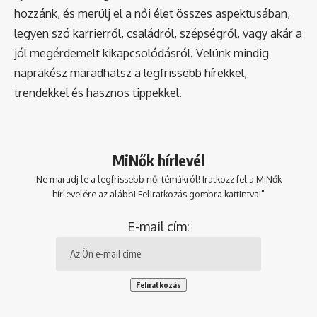
hozzánk, és merülj el a női élet összes aspektusában,
legyen szó karrierről, családról, szépségről, vagy akár a
jól megérdemelt kikapcsolódásról. Velünk mindig
naprakész maradhatsz a legfrissebb hírekkel,
trendekkel és hasznos tippekkel.
MiNők hírlevél
Ne maradj le a legfrissebb női témákról! Iratkozz fel a MiNők
hírlevelére az alábbi Feliratkozás gombra kattintva!"
E-mail cím: