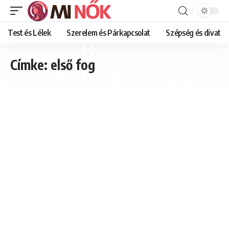
Test és Lélek
Szerelem és Párkapcsolat
Szépség és divat
Címke:
első fog