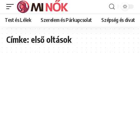
Test és Lélek
Szerelem és Párkapcsolat
Szépség és divat
Címke:
első oltások