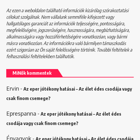
Az ezen a weboldalon található információk kizárólag szórakoztatási
célokat szolgálnak. Nem vállalunk semmiféle kifejezett vagy
hallgatólagos garanciát az információk teljességére, pontosságára,
megfelelőségére, jogszerűségére, hasznosságára, megbízhatóságára,
alkalmasságára vagy hozzáférhetőségére vonatkozóan, vagy bármi
másra vonatkozóan. Az információkra való bármilyen támaszkodás
ezért szigorúan az Ön saját felelősségére történik. További feltételek a
felhasználási feltételekben
találhatók.
MiNők kommentek
Ervin
-
Az eper jótékony hatásai – Az élet édes csodája vagy
csak finom csemege?
Eprespanna
-
Az eper jótékony hatásai – Az élet édes
csodája vagy csak finom csemege?
Énvagyok
-
Az eper jótékony hatásai – Az élet édes csodája