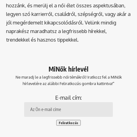
hozzánk, és merülj el a női élet összes aspektusában,
legyen szó karrierről, családról, szépségről, vagy akár a
jól megérdemelt kikapcsolódásról. Velünk mindig
naprakész maradhatsz a legfrissebb hírekkel,
trendekkel és hasznos tippekkel.
MiNők hírlevél
Ne maradj le a legfrissebb női témákról! Iratkozz fel a MiNők
hírlevelére az alábbi Feliratkozás gombra kattintva!"
E-mail cím: