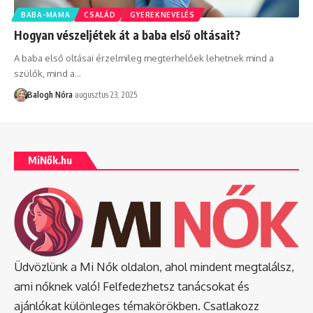
BABA-MAMA
CSALÁD
GYEREKNEVELÉS
Hogyan vészeljétek át a baba első oltásait?
A baba első oltásai érzelmileg megterhelőek lehetnek mind a
szülők, mind a
…
Balogh Nóra
augusztus 23, 2025
MiNők.hu
Üdvözlünk a Mi Nők oldalon, ahol mindent megtalálsz,
ami nőknek való! Felfedezhetsz tanácsokat és
ajánlókat különleges témakörökben. Csatlakozz