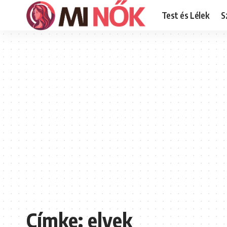
Test és Lélek
S
Címke:
elvek