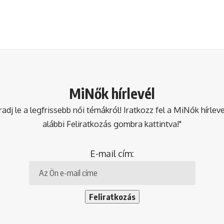
MiNők hírlevél
dj le a legfrissebb női témákról! Iratkozz fel a MiNők hírlev
alábbi Feliratkozás gombra kattintva!"
E-mail cím: