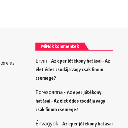
MiNők kommentek
Ervin
-
Az eper jótékony hatásai – Az
elére az
élet édes csodája vagy csak finom
csemege?
Eprespanna
-
Az eper jótékony
hatásai – Az élet édes csodája vagy
csak finom csemege?
Énvagyok
-
Az eper jótékony hatásai