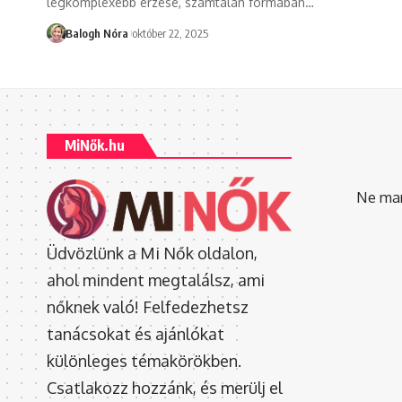
legkomplexebb érzése, számtalan formában
…
Balogh Nóra
október 22, 2025
MiNők.hu
Ne mara
Üdvözlünk a Mi Nők oldalon,
ahol mindent megtalálsz, ami
nőknek való! Felfedezhetsz
tanácsokat és ajánlókat
különleges témakörökben.
Csatlakozz hozzánk, és merülj el