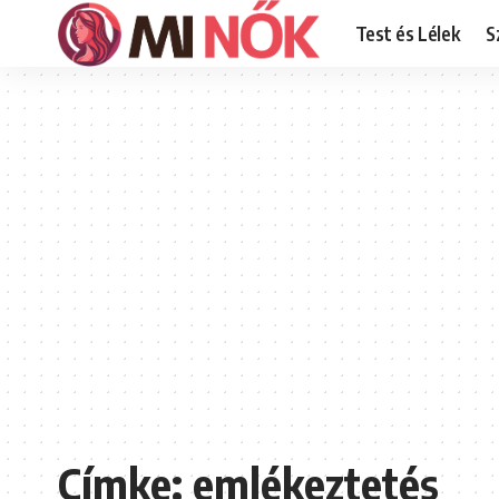
Test és Lélek
S
Címke:
emlékeztetés