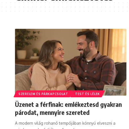
SZERELEM ÉS PÁRKAPCSOLAT
TEST ÉS LÉLEK
Üzenet a férfinak: emlékeztesd gyakran
párodat, mennyire szereted
A modern világ rohanó tempójában könnyű elveszni a