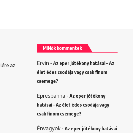
MiNők kommentek
Ervin
-
Az eper jótékony hatásai – Az
elére az
élet édes csodája vagy csak finom
csemege?
Eprespanna
-
Az eper jótékony
hatásai – Az élet édes csodája vagy
csak finom csemege?
Énvagyok
-
Az eper jótékony hatásai