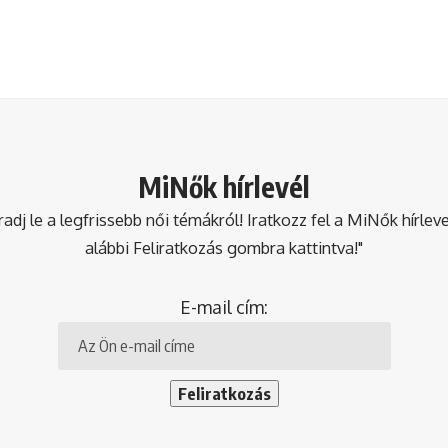
MiNők hírlevél
dj le a legfrissebb női témákról! Iratkozz fel a MiNők hírlev
alábbi Feliratkozás gombra kattintva!"
E-mail cím: