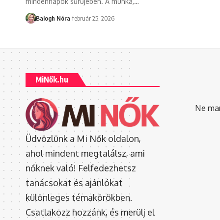
mindennapok sűrűjében. A munka,
…
Balogh Nóra
február 25, 2026
MiNők.hu
Ne mara
Üdvözlünk a Mi Nők oldalon,
ahol mindent megtalálsz, ami
nőknek való! Felfedezhetsz
tanácsokat és ajánlókat
különleges témakörökben.
Csatlakozz hozzánk, és merülj el