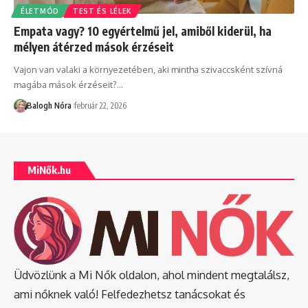
ÉLETMÓD
TEST ÉS LÉLEK
Empata vagy? 10 egyértelmű jel, amiből kiderül, ha
mélyen átérzed mások érzéseit
Vajon van valaki a környezetében, aki mintha szivaccsként szívná
magába mások érzéseit?
…
Balogh Nóra
február 22, 2026
MiNők.hu
Üdvözlünk a Mi Nők oldalon, ahol mindent megtalálsz,
ami nőknek való! Felfedezhetsz tanácsokat és