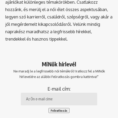
ajánlókat különleges témakörökben. Csatlakozz
hozzánk, és merülj el a női élet összes aspektusában,
legyen szó karrierről, családról, szépségről, vagy akár a
jól megérdemelt kikapcsolódásról. Velünk mindig
naprakész maradhatsz a legfrissebb hírekkel,
trendekkel és hasznos tippekkel.
MiNők hírlevél
Ne maradj le a legfrissebb női témákról! Iratkozz fel a MiNők
hírlevelére az alábbi Feliratkozás gombra kattintva!"
E-mail cím: