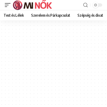
Test és Lélek
Szerelem és Párkapcsolat
Szépség és divat