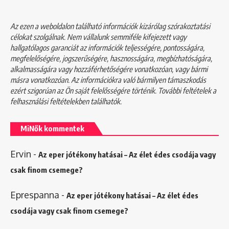
Az ezen a weboldalon található információk kizárólag szórakoztatási
célokat szolgálnak. Nem vállalunk semmiféle kifejezett vagy
hallgatólagos garanciát az információk teljességére, pontosságára,
megfelelőségére, jogszerűségére, hasznosságára, megbízhatóságára,
alkalmasságára vagy hozzáférhetőségére vonatkozóan, vagy bármi
másra vonatkozóan. Az információkra való bármilyen támaszkodás
ezért szigorúan az Ön saját felelősségére történik. További feltételek a
felhasználási feltételekben
találhatók.
MiNők kommentek
Ervin
-
Az eper jótékony hatásai – Az élet édes csodája vagy
csak finom csemege?
Eprespanna
-
Az eper jótékony hatásai – Az élet édes
csodája vagy csak finom csemege?