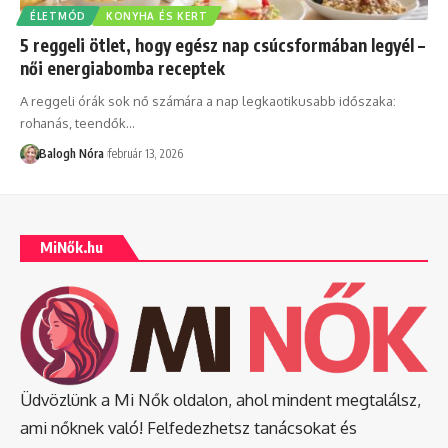
ÉLETMÓD
KONYHA ÉS KERT
5 reggeli ötlet, hogy egész nap csúcsformában legyél –
női energiabomba receptek
A reggeli órák sok nő számára a nap legkaotikusabb időszaka:
rohanás, teendők
…
Balogh Nóra
február 13, 2026
MiNők.hu
Üdvözlünk a Mi Nők oldalon, ahol mindent megtalálsz,
ami nőknek való! Felfedezhetsz tanácsokat és