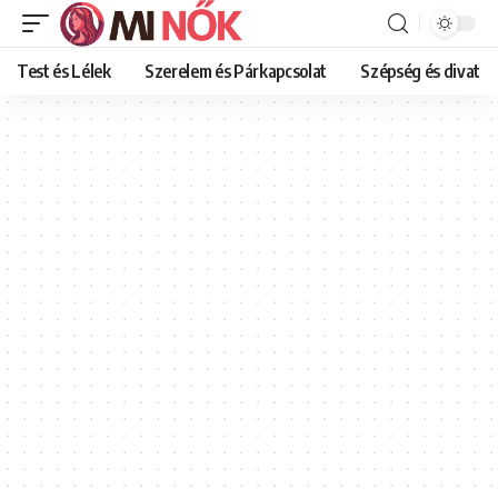
Test és Lélek
Szerelem és Párkapcsolat
Szépség és divat