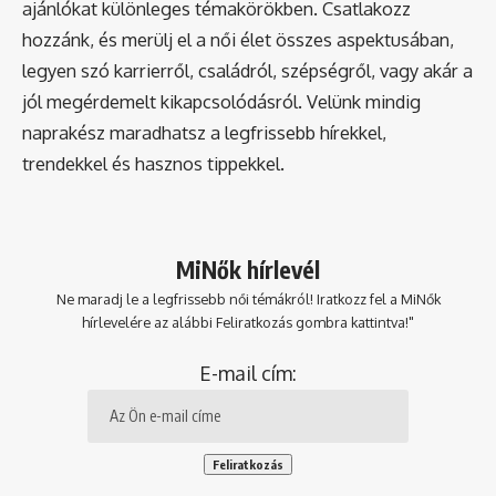
ajánlókat különleges témakörökben. Csatlakozz
hozzánk, és merülj el a női élet összes aspektusában,
legyen szó karrierről, családról, szépségről, vagy akár a
jól megérdemelt kikapcsolódásról. Velünk mindig
naprakész maradhatsz a legfrissebb hírekkel,
trendekkel és hasznos tippekkel.
MiNők hírlevél
Ne maradj le a legfrissebb női témákról! Iratkozz fel a MiNők
hírlevelére az alábbi Feliratkozás gombra kattintva!"
E-mail cím: