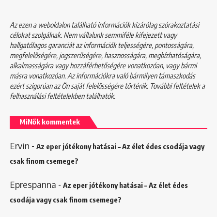
Az ezen a weboldalon található információk kizárólag szórakoztatási
célokat szolgálnak. Nem vállalunk semmiféle kifejezett vagy
hallgatólagos garanciát az információk teljességére, pontosságára,
megfelelőségére, jogszerűségére, hasznosságára, megbízhatóságára,
alkalmasságára vagy hozzáférhetőségére vonatkozóan, vagy bármi
másra vonatkozóan. Az információkra való bármilyen támaszkodás
ezért szigorúan az Ön saját felelősségére történik. További feltételek a
felhasználási feltételekben
találhatók.
MiNők kommentek
Ervin
-
Az eper jótékony hatásai – Az élet édes csodája vagy
csak finom csemege?
Eprespanna
-
Az eper jótékony hatásai – Az élet édes
csodája vagy csak finom csemege?