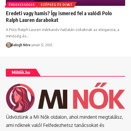
ÉRDEKESSÉGEK
SZÉPSÉG ÉS DIVAT
Eredeti vagy hamis? Így ismered fel a valódi Polo
Ralph Lauren darabokat
A Polo Ralph Lauren márkanév hallatán sokaknak az elegancia, a
minőség és
…
Balogh Nóra
január 12, 2026
MiNők.hu
Üdvözlünk a Mi Nők oldalon, ahol mindent megtalálsz,
ami nőknek való! Felfedezhetsz tanácsokat és