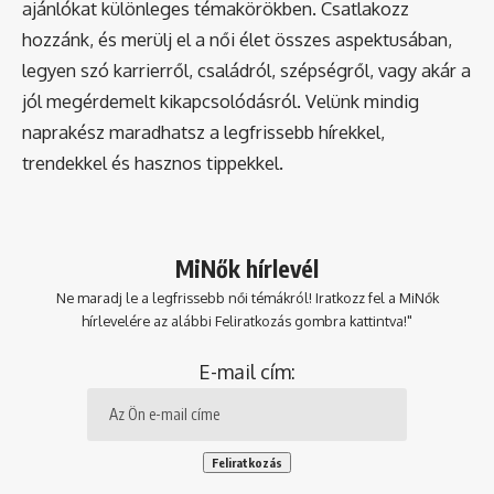
ajánlókat különleges témakörökben. Csatlakozz
hozzánk, és merülj el a női élet összes aspektusában,
legyen szó karrierről, családról, szépségről, vagy akár a
jól megérdemelt kikapcsolódásról. Velünk mindig
naprakész maradhatsz a legfrissebb hírekkel,
trendekkel és hasznos tippekkel.
MiNők hírlevél
Ne maradj le a legfrissebb női témákról! Iratkozz fel a MiNők
hírlevelére az alábbi Feliratkozás gombra kattintva!"
E-mail cím: