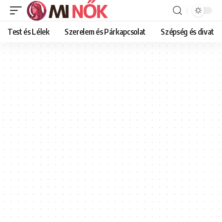
Test és Lélek
Szerelem és Párkapcsolat
Szépség és divat