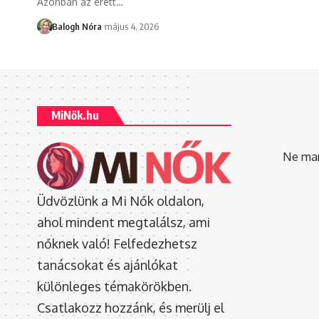
Azonban az érett
…
Balogh Nóra
május 4, 2026
MiNők.hu
Ne mara
Üdvözlünk a Mi Nők oldalon,
ahol mindent megtalálsz, ami
nőknek való! Felfedezhetsz
tanácsokat és ajánlókat
különleges témakörökben.
Csatlakozz hozzánk, és merülj el