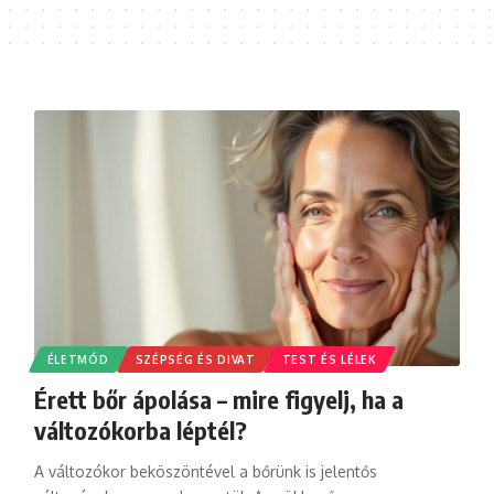
ÉLETMÓD
SZÉPSÉG ÉS DIVAT
TEST ÉS LÉLEK
Érett bőr ápolása – mire figyelj, ha a
változókorba léptél?
A változókor beköszöntével a bőrünk is jelentős