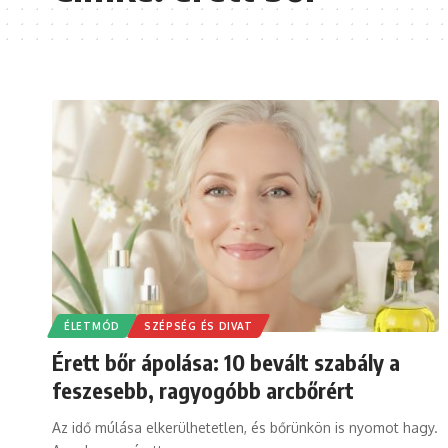
ÉLETMÓD
SZÉPSÉG ÉS DIVAT
Érett bőr ápolása: 10 bevált szabály a
feszesebb, ragyogóbb arcbőrért
Az idő múlása elkerülhetetlen, és bőrünkön is nyomot hagy.