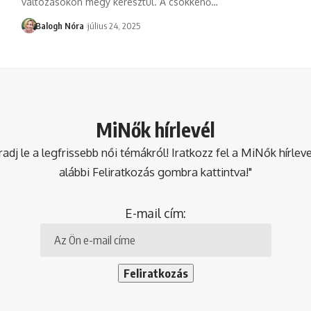
változásokon megy keresztül. A csökkenő
…
Balogh Nóra
július 24, 2025
MiNők hírlevél
dj le a legfrissebb női témákról! Iratkozz fel a MiNők hírlev
alábbi Feliratkozás gombra kattintva!"
E-mail cím: