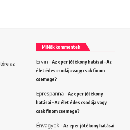
MiNők kommentek
Ervin
-
Az eper jótékony hatásai – Az
elére az
élet édes csodája vagy csak finom
csemege?
Eprespanna
-
Az eper jótékony
hatásai – Az élet édes csodája vagy
csak finom csemege?
Énvagyok
-
Az eper jótékony hatásai