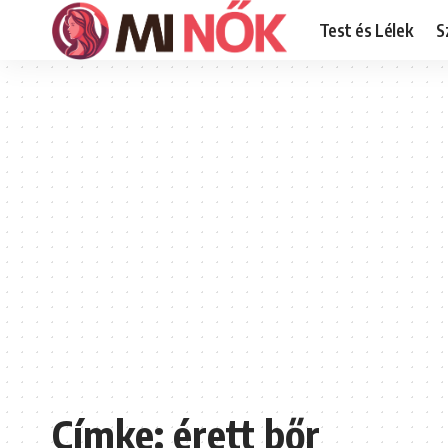
Test és Lélek
S
Címke:
érett bőr