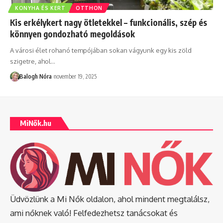
KONYHA ÉS KERT
OTTHON
Kis erkélykert nagy ötletekkel – funkcionális, szép és
könnyen gondozható megoldások
A városi élet rohanó tempójában sokan vágyunk egy kis zöld
szigetre, ahol
…
Balogh Nóra
november 19, 2025
MiNők.hu
Üdvözlünk a Mi Nők oldalon, ahol mindent megtalálsz,
ami nőknek való! Felfedezhetsz tanácsokat és