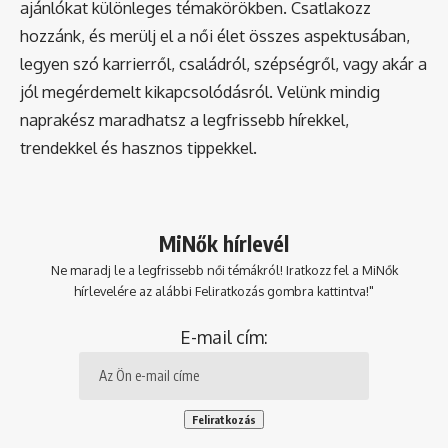
ajánlókat különleges témakörökben. Csatlakozz
hozzánk, és merülj el a női élet összes aspektusában,
legyen szó karrierről, családról, szépségről, vagy akár a
jól megérdemelt kikapcsolódásról. Velünk mindig
naprakész maradhatsz a legfrissebb hírekkel,
trendekkel és hasznos tippekkel.
MiNők hírlevél
Ne maradj le a legfrissebb női témákról! Iratkozz fel a MiNők
hírlevelére az alábbi Feliratkozás gombra kattintva!"
E-mail cím: