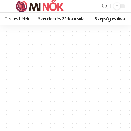
Test és Lélek
Szerelem és Párkapcsolat
Szépség és divat