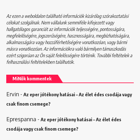
Az ezen a weboldalon található információk kizárólag szórakoztatási
célokat szolgálnak. Nem vállalunk semmiféle kifejezett vagy
hallgatólagos garanciát az információk teljességére, pontosságára,
megfelelőségére, jogszerűségére, hasznosságára, megbízhatóságára,
alkalmasságára vagy hozzáférhetőségére vonatkozóan, vagy bármi
másra vonatkozóan. Az információkra való bármilyen támaszkodás
ezért szigorúan az Ön saját felelősségére történik. További feltételek a
felhasználási feltételekben
találhatók.
MiNők kommentek
Ervin
-
Az eper jótékony hatásai – Az élet édes csodája vagy
csak finom csemege?
Eprespanna
-
Az eper jótékony hatásai – Az élet édes
csodája vagy csak finom csemege?