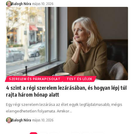
Balogh Nóra
május 10, 2026
SZERELEM ÉS PÁRKAPCSOLAT
TEST ÉS LÉLEK
4 szint a régi szerelem lezárásában, és hogyan lépj túl
rajta három hónap alatt
Egy régi szerelem lezárása az élet egyik legfájdalmasabb, mégis
elengedhetetlen folyamata. Amikor
…
Balogh Nóra
május 10, 2026