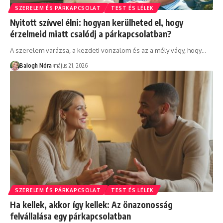
SZERELEM ÉS PÁRKAPCSOLAT
TEST ÉS LÉLEK
Nyitott szívvel élni: hogyan kerülheted el, hogy
érzelmeid miatt csalódj a párkapcsolatban?
A szerelem varázsa, a kezdeti vonzalom és az a mély vágy, hogy
…
Balogh Nóra
május 21, 2026
SZERELEM ÉS PÁRKAPCSOLAT
TEST ÉS LÉLEK
Ha kellek, akkor így kellek: Az önazonosság
felvállalása egy párkapcsolatban