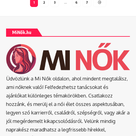
1
2
3
…
6
7
MiNők.hu
Üdvözlünk a Mi Nők oldalon, ahol mindent megtalálsz,
ami nőknek való! Felfedezhetsz tanácsokat és
ajánlókat különleges témakörökben. Csatlakozz
hozzánk, és merülj el a női élet összes aspektusában,
legyen szó karrierről, családról, szépségről, vagy akár a
jól megérdemelt kikapcsolódásról. Velünk mindig
naprakész maradhatsz a legfrissebb hírekkel,