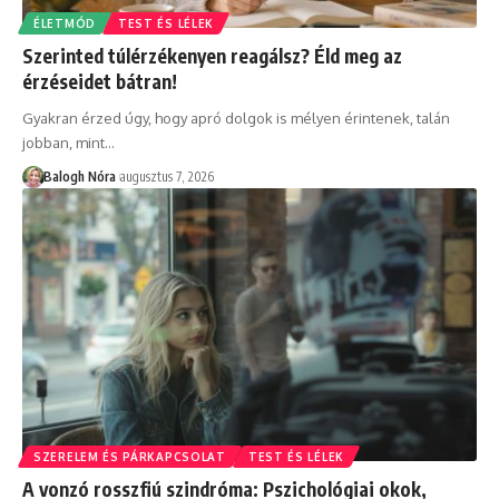
ÉLETMÓD
TEST ÉS LÉLEK
Szerinted túlérzékenyen reagálsz? Éld meg az
érzéseidet bátran!
Gyakran érzed úgy, hogy apró dolgok is mélyen érintenek, talán
jobban, mint
…
Balogh Nóra
augusztus 7, 2026
SZERELEM ÉS PÁRKAPCSOLAT
TEST ÉS LÉLEK
A vonzó rosszfiú szindróma: Pszichológiai okok,