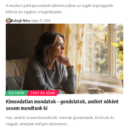
A modern párkapcsolatok labirintusában az egyik legnagyobb
kihívás és egyben a legmélyebb
…
Balogh Nóra
május 11, 2026
ÉLETMÓD
TEST ÉS LÉLEK
Kimondatlan mondatok – gondolatok, amiket nőként
sosem mondtunk ki
Van, amiről sosem beszélünk. Vannak gondolatok, érzések és
vágyak, amelyek mélyen eltemetve
…