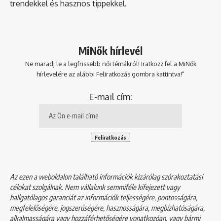
trendekkel és hasznos tippekkel.
MiNők hírlevél
Ne maradj le a legfrissebb női témákról! Iratkozz fel a MiNők
hírlevelére az alábbi Feliratkozás gombra kattintva!"
E-mail cím:
Az ezen a weboldalon található információk kizárólag szórakoztatási
célokat szolgálnak. Nem vállalunk semmiféle kifejezett vagy
hallgatólagos garanciát az információk teljességére, pontosságára,
megfelelőségére, jogszerűségére, hasznosságára, megbízhatóságára,
alkalmasságára vagy hozzáférhetőségére vonatkozóan, vagy bármi