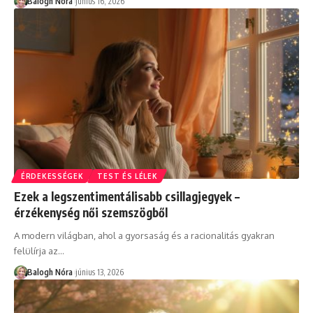
Balogh Nóra
június 16, 2026
ÉRDEKESSÉGEK
TEST ÉS LÉLEK
Ezek a legszentimentálisabb csillagjegyek –
érzékenység női szemszögből
A modern világban, ahol a gyorsaság és a racionalitás gyakran
felülírja az
…
Balogh Nóra
június 13, 2026