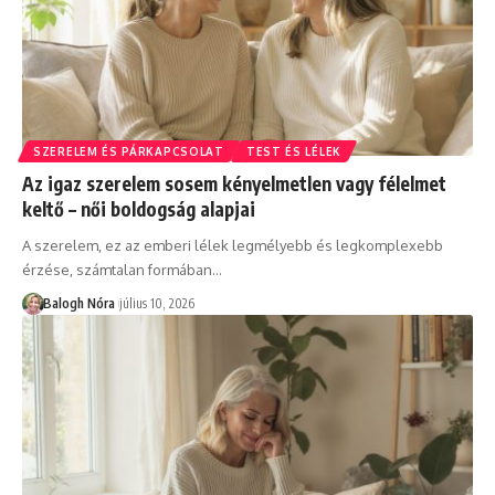
SZERELEM ÉS PÁRKAPCSOLAT
TEST ÉS LÉLEK
Az igaz szerelem sosem kényelmetlen vagy félelmet
keltő – női boldogság alapjai
A szerelem, ez az emberi lélek legmélyebb és legkomplexebb
érzése, számtalan formában
…
Balogh Nóra
július 10, 2026