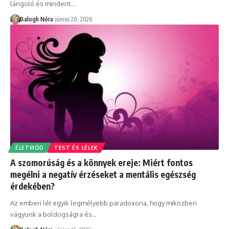
lángoló és mindent
…
Balogh Nóra
június 20, 2026
ÉLETMÓD
TEST ÉS LÉLEK
A szomorúság és a könnyek ereje: Miért fontos
megélni a negatív érzéseket a mentális egészség
érdekében?
Az emberi lét egyik legmélyebb paradoxona, hogy miközben
vágyunk a boldogságra és
…