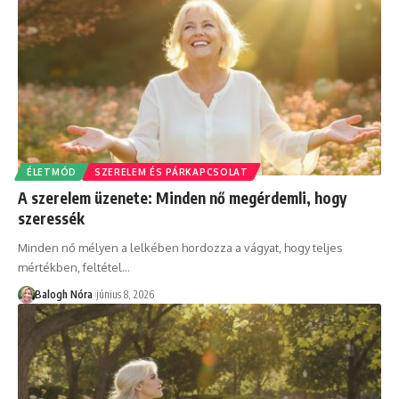
ÉLETMÓD
SZERELEM ÉS PÁRKAPCSOLAT
A szerelem üzenete: Minden nő megérdemli, hogy
szeressék
Minden nő mélyen a lelkében hordozza a vágyat, hogy teljes
mértékben, feltétel
…
Balogh Nóra
június 8, 2026