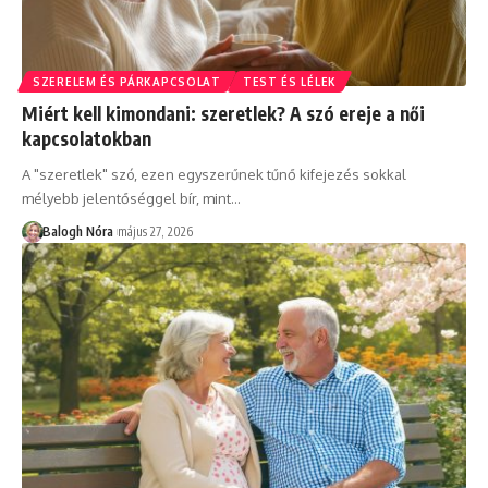
SZERELEM ÉS PÁRKAPCSOLAT
TEST ÉS LÉLEK
Miért kell kimondani: szeretlek? A szó ereje a női
kapcsolatokban
A "szeretlek" szó, ezen egyszerűnek tűnő kifejezés sokkal
mélyebb jelentőséggel bír, mint
…
Balogh Nóra
május 27, 2026