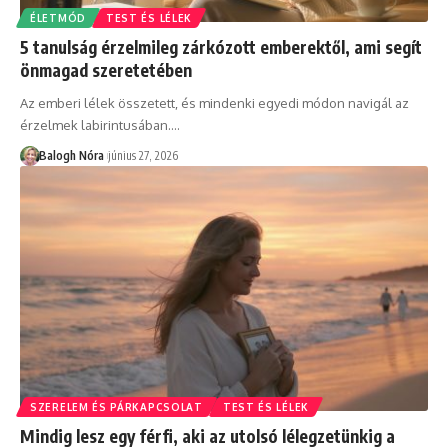
ÉLETMÓD
TEST ÉS LÉLEK
5 tanulság érzelmileg zárkózott emberektől, ami segít
önmagad szeretetében
Az emberi lélek összetett, és mindenki egyedi módon navigál az
érzelmek labirintusában.
…
Balogh Nóra
június 27, 2026
SZERELEM ÉS PÁRKAPCSOLAT
TEST ÉS LÉLEK
Mindig lesz egy férfi, aki az utolsó lélegzetünkig a