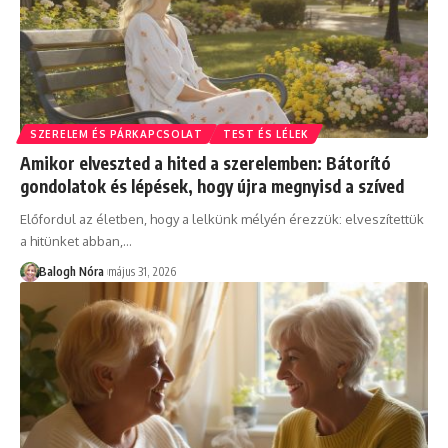
SZERELEM ÉS PÁRKAPCSOLAT
TEST ÉS LÉLEK
Amikor elveszted a hited a szerelemben: Bátorító
gondolatok és lépések, hogy újra megnyisd a szíved
Előfordul az életben, hogy a lelkünk mélyén érezzük: elveszítettük
a hitünket abban,
…
Balogh Nóra
május 31, 2026