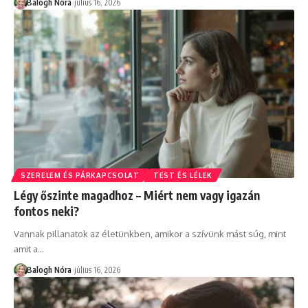
Balogh Nóra
július 16, 2026
SZERELEM ÉS PÁRKAPCSOLAT
TEST ÉS LÉLEK
Légy őszinte magadhoz – Miért nem vagy igazán
fontos neki?
Vannak pillanatok az életünkben, amikor a szívünk mást súg, mint
amit a
…
Balogh Nóra
július 16, 2026