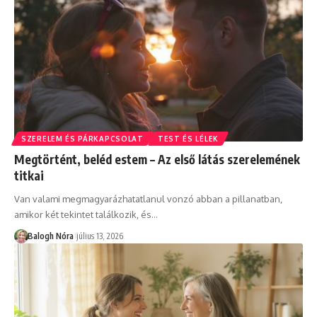
SZERELEM ÉS PÁRKAPCSOLAT
TEST ÉS LÉLEK
Megtörtént, beléd estem – Az első látás szerelemének
titkai
Van valami megmagyarázhatatlanul vonzó abban a pillanatban,
amikor két tekintet találkozik, és
…
Balogh Nóra
július 13, 2026