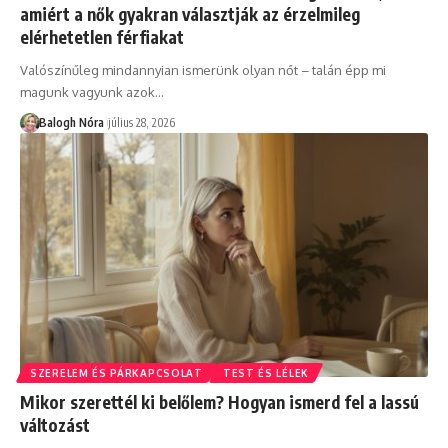
amiért a nők gyakran választják az érzelmileg
elérhetetlen férfiakat
Valószínűleg mindannyian ismerünk olyan nőt – talán épp mi
magunk vagyunk azok
…
Balogh Nóra
július 28, 2026
SZERELEM ÉS PÁRKAPCSOLAT
TEST ÉS LÉLEK
Mikor szerettél ki belőlem? Hogyan ismerd fel a lassú
változást