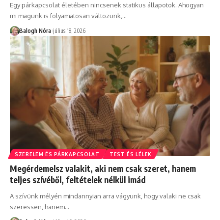
Egy párkapcsolat életében nincsenek statikus állapotok. Ahogyan
mi magunk is folyamatosan változunk,
…
Balogh Nóra
július 18, 2026
SZERELEM ÉS PÁRKAPCSOLAT
TEST ÉS LÉLEK
Megérdemelsz valakit, aki nem csak szeret, hanem
teljes szívéből, feltételek nélkül imád
A szívünk mélyén mindannyian arra vágyunk, hogy valaki ne csak
szeressen, hanem
…