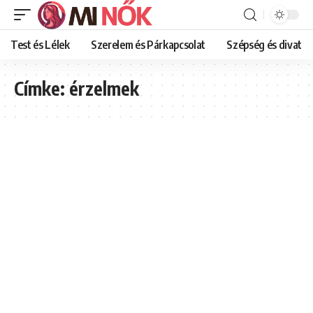
Test és Lélek
Szerelem és Párkapcsolat
Szépség és divat
Címke:
érzelmek