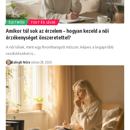
ÉLETMÓD
TEST ÉS LÉLEK
Amikor túl sok az érzelem – hogyan kezeld a női
érzékenységet önszeretettel?
A női lélek, mint egy finomhangolt műszer, képes a legapróbb
rezdüléseket is
…
Balogh Nóra
június 28, 2026