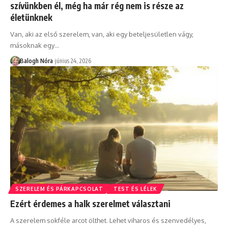
szívünkben él, még ha már rég nem is része az
életünknek
Van, aki az első szerelem, van, aki egy beteljesületlen vágy,
másoknak egy
…
Balogh Nóra
június 24, 2026
SZERELEM ÉS PÁRKAPCSOLAT
TEST ÉS LÉLEK
Ezért érdemes a halk szerelmet választani
A szerelem sokféle arcot ölthet. Lehet viharos és szenvedélyes,