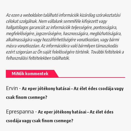
Az ezen a weboldalon található információk kizárólag szórakoztatási
célokat szolgálnak. Nem vállalunk semmiféle kifejezett vagy
hallgatólagos garanciát az információk teljességére, pontosságára,
megfelelőségére, jogszerűségére, hasznosságára, megbízhatóságára,
alkalmasságára vagy hozzáférhetőségére vonatkozóan, vagy bármi
másra vonatkozóan. Az információkra való bármilyen támaszkodás
ezért szigorúan az Ön saját felelősségére történik. További feltételek a
felhasználási feltételekben
találhatók.
MiNők kommentek
Ervin
-
Az eper jótékony hatásai – Az élet édes csodája vagy
csak finom csemege?
Eprespanna
-
Az eper jótékony hatásai – Az élet édes
csodája vagy csak finom csemege?