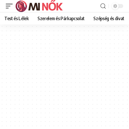
Test és Lélek
Szerelem és Párkapcsolat
Szépség és divat