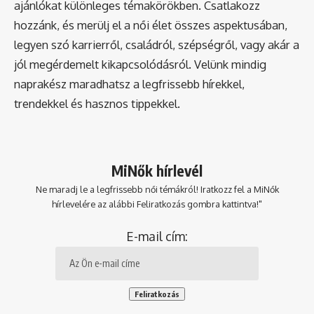
ajánlókat különleges témakörökben. Csatlakozz
hozzánk, és merülj el a női élet összes aspektusában,
legyen szó karrierről, családról, szépségről, vagy akár a
jól megérdemelt kikapcsolódásról. Velünk mindig
naprakész maradhatsz a legfrissebb hírekkel,
trendekkel és hasznos tippekkel.
MiNők hírlevél
Ne maradj le a legfrissebb női témákról! Iratkozz fel a MiNők
hírlevelére az alábbi Feliratkozás gombra kattintva!"
E-mail cím: