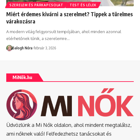
SZERELEM ÉS PÁRKAPCSOLAT
TEST ÉS LÉLEK
Miért érdemes kivárni a szerelmet? Tippek a türelmes
várakozásra
A modern világ felgyorsult tempójában, ahol minden azonnal
elérhetőnek tűnik, a szerelemre
…
Balogh Nóra
február 3, 2026
MiNők.hu
Üdvözlünk a Mi Nők oldalon, ahol mindent megtalálsz,
ami nőknek való! Felfedezhetsz tanácsokat és