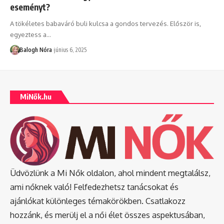
eseményt?
A tökéletes babaváró buli kulcsa a gondos tervezés. Először is,
egyeztess a
…
Balogh Nóra
június 6, 2025
MiNők.hu
Üdvözlünk a Mi Nők oldalon, ahol mindent megtalálsz,
ami nőknek való! Felfedezhetsz tanácsokat és
ajánlókat különleges témakörökben. Csatlakozz
hozzánk, és merülj el a női élet összes aspektusában,