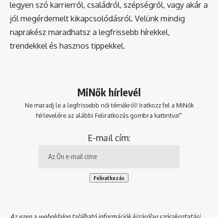
legyen szó karrierről, családról, szépségről, vagy akár a
jól megérdemelt kikapcsolódásról. Velünk mindig
naprakész maradhatsz a legfrissebb hírekkel,
trendekkel és hasznos tippekkel.
MiNők hírlevél
Ne maradj le a legfrissebb női témákról! Iratkozz fel a MiNők
hírlevelére az alábbi Feliratkozás gombra kattintva!"
E-mail cím:
Az ezen a weboldalon található információk kizárólag szórakoztatási