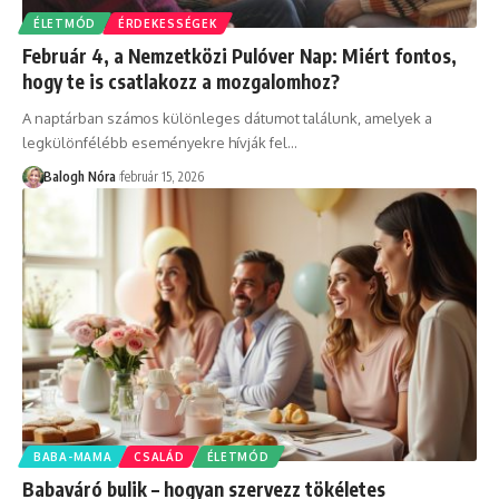
ÉLETMÓD
ÉRDEKESSÉGEK
Február 4, a Nemzetközi Pulóver Nap: Miért fontos,
hogy te is csatlakozz a mozgalomhoz?
A naptárban számos különleges dátumot találunk, amelyek a
legkülönfélébb eseményekre hívják fel
…
Balogh Nóra
február 15, 2026
BABA-MAMA
CSALÁD
ÉLETMÓD
Babaváró bulik – hogyan szervezz tökéletes