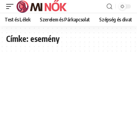
Test és Lélek
Szerelem és Párkapcsolat
Szépség és divat
Címke:
esemény