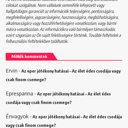
célokat szolgálnak. Nem vállalunk semmiféle kifejezett vagy
hallgatólagos garanciát az információk teljességére, pontosságára,
megfelelőségére, jogszerűségére, hasznosságára, megbízhatóságára,
alkalmasságára vagy hozzáférhetőségére vonatkozóan, vagy bármi
másra vonatkozóan. Az információkra való bármilyen támaszkodás
ezért szigorúan az Ön saját felelősségére történik. További feltételek a
felhasználási feltételekben
találhatók.
MiNők kommentek
Ervin
-
Az eper jótékony hatásai – Az élet édes csodája vagy
csak finom csemege?
Eprespanna
-
Az eper jótékony hatásai – Az élet édes
csodája vagy csak finom csemege?
Énvagyok
-
Az eper jótékony hatásai – Az élet édes csodája
vagy csak finom csemege?