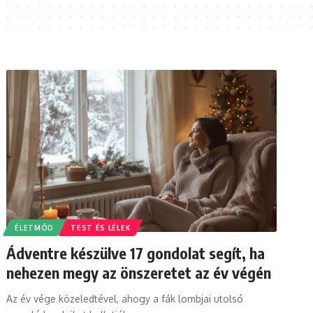
ÉLETMÓD
TEST ÉS LÉLEK
Ádventre készülve 17 gondolat segít, ha
nehezen megy az önszeretet az év végén
Az év vége közeledtével, ahogy a fák lombjai utolsó