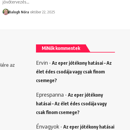
jövőtervezés
…
Balogh Nóra
október 22, 2025
MiNők kommentek
Ervin
-
Az eper jótékony hatásai – Az
elére az
élet édes csodája vagy csak finom
csemege?
Eprespanna
-
Az eper jótékony
hatásai – Az élet édes csodája vagy
csak finom csemege?
Énvagyok
-
Az eper jótékony hatásai