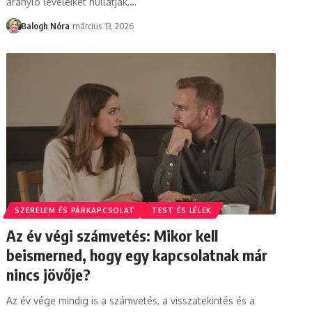
aranyló leveleiket hullatják,
…
Balogh Nóra
március 13, 2026
SZERELEM ÉS PÁRKAPCSOLAT
TEST ÉS LÉLEK
Az év végi számvetés: Mikor kell
beismerned, hogy egy kapcsolatnak már
nincs jövője?
Az év vége mindig is a számvetés, a visszatekintés és a