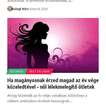
árasztanak. A természet elcsendesedik, a
…
Balogh Nóra
június 8, 2026
ÉLETMÓD
TEST ÉS LÉLEK
Ha magányosnak érzed magad az év vége
közeledtével – női lélekmelegítő ötletek
Ahogy közeledik az év vége, sokakban, különösen a
nőkben, ambivalens érzések kavarognak.
…