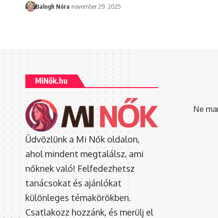
Balogh Nóra
november 29, 2025
MiNők.hu
Ne mara
Üdvözlünk a Mi Nők oldalon,
ahol mindent megtalálsz, ami
nőknek való! Felfedezhetsz
tanácsokat és ajánlókat
különleges témakörökben.
Csatlakozz hozzánk, és merülj el