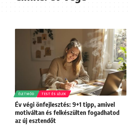
ÉLETMÓD
TEST ÉS LÉLEK
Év végi önfejlesztés: 9+1 tipp, amivel
motiváltan és felkészülten fogadhatod
az új esztendőt