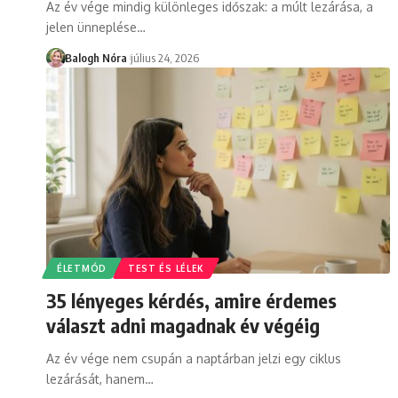
Az év vége mindig különleges időszak: a múlt lezárása, a
jelen ünneplése
…
Balogh Nóra
július 24, 2026
ÉLETMÓD
TEST ÉS LÉLEK
35 lényeges kérdés, amire érdemes
választ adni magadnak év végéig
Az év vége nem csupán a naptárban jelzi egy ciklus
lezárását, hanem
…