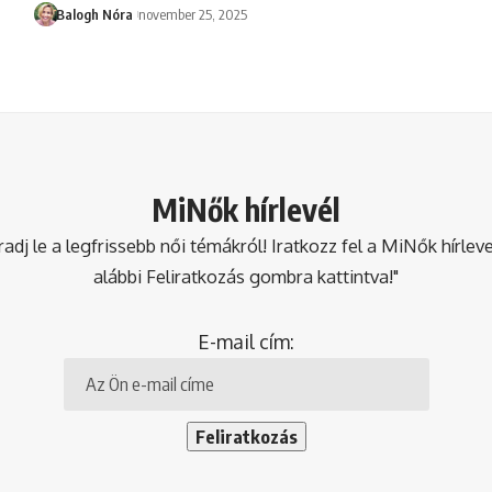
Balogh Nóra
november 25, 2025
MiNők hírlevél
dj le a legfrissebb női témákról! Iratkozz fel a MiNők hírlev
alábbi Feliratkozás gombra kattintva!"
E-mail cím: