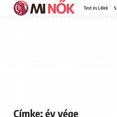
Test és Lélek
S
Címke:
év vége