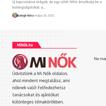
Új kapcsolatod virágzik, de egy sötét felhő árnyékolja be a
boldogságotokat: a
…
Balogh Nóra
május 26, 2025
MiNők.hu
Ne mara
Üdvözlünk a Mi Nők oldalon,
ahol mindent megtalálsz, ami
nőknek való! Felfedezhetsz
tanácsokat és ajánlókat
különleges témakörökben.