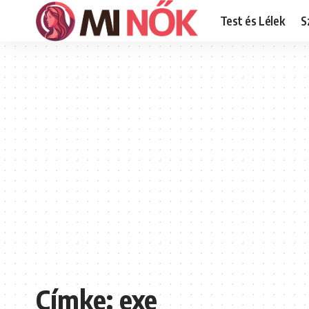
Test és Lélek
S
Címke:
exe