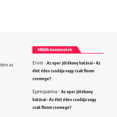
MiNők kommentek
Ervin
-
Az eper jótékony hatásai – Az
elére az
élet édes csodája vagy csak finom
csemege?
Eprespanna
-
Az eper jótékony
hatásai – Az élet édes csodája vagy
csak finom csemege?