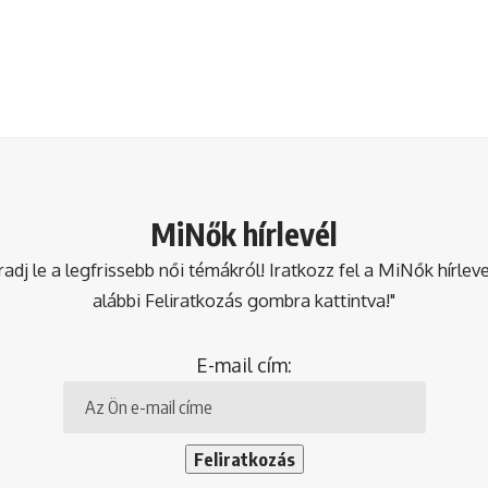
MiNők hírlevél
dj le a legfrissebb női témákról! Iratkozz fel a MiNők hírlev
alábbi Feliratkozás gombra kattintva!"
E-mail cím: