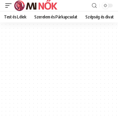
Test és Lélek
Szerelem és Párkapcsolat
Szépség és divat