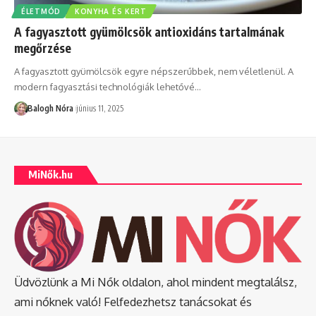
ÉLETMÓD
KONYHA ÉS KERT
A fagyasztott gyümölcsök antioxidáns tartalmának
megőrzése
A fagyasztott gyümölcsök egyre népszerűbbek, nem véletlenül. A
modern fagyasztási technológiák lehetővé
…
Balogh Nóra
június 11, 2025
MiNők.hu
Üdvözlünk a Mi Nők oldalon, ahol mindent megtalálsz,
ami nőknek való! Felfedezhetsz tanácsokat és