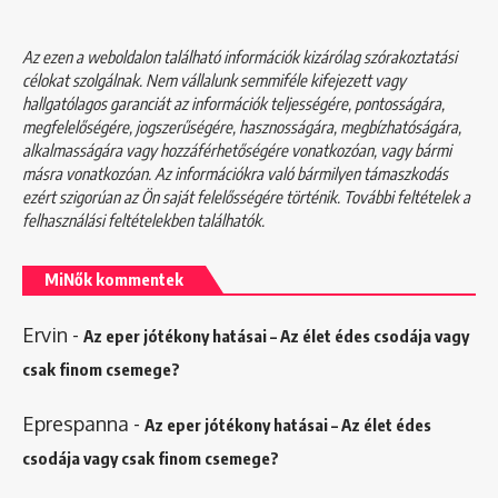
Az ezen a weboldalon található információk kizárólag szórakoztatási
célokat szolgálnak. Nem vállalunk semmiféle kifejezett vagy
hallgatólagos garanciát az információk teljességére, pontosságára,
megfelelőségére, jogszerűségére, hasznosságára, megbízhatóságára,
alkalmasságára vagy hozzáférhetőségére vonatkozóan, vagy bármi
másra vonatkozóan. Az információkra való bármilyen támaszkodás
ezért szigorúan az Ön saját felelősségére történik. További feltételek a
felhasználási feltételekben
találhatók.
MiNők kommentek
Ervin
-
Az eper jótékony hatásai – Az élet édes csodája vagy
csak finom csemege?
Eprespanna
-
Az eper jótékony hatásai – Az élet édes
csodája vagy csak finom csemege?