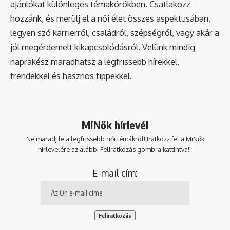
ajánlókat különleges témakörökben. Csatlakozz
hozzánk, és merülj el a női élet összes aspektusában,
legyen szó karrierről, családról, szépségről, vagy akár a
jól megérdemelt kikapcsolódásról. Velünk mindig
naprakész maradhatsz a legfrissebb hírekkel,
trendekkel és hasznos tippekkel.
MiNők hírlevél
Ne maradj le a legfrissebb női témákról! Iratkozz fel a MiNők
hírlevelére az alábbi Feliratkozás gombra kattintva!"
E-mail cím: