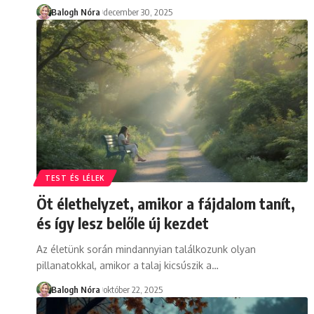
Balogh Nóra
december 30, 2025
TEST ÉS LÉLEK
Öt élethelyzet, amikor a fájdalom tanít,
és így lesz belőle új kezdet
Az életünk során mindannyian találkozunk olyan
pillanatokkal, amikor a talaj kicsúszik a
…
Balogh Nóra
október 22, 2025