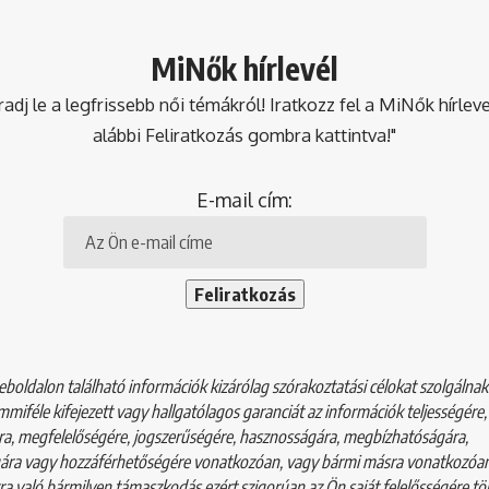
MiNők hírlevél
dj le a legfrissebb női témákról! Iratkozz fel a MiNők hírlev
alábbi Feliratkozás gombra kattintva!"
E-mail cím:
boldalon található információk kizárólag szórakoztatási célokat szolgálna
mmiféle kifejezett vagy hallgatólagos garanciát az információk teljességére,
a, megfelelőségére, jogszerűségére, hasznosságára, megbízhatóságára,
ára vagy hozzáférhetőségére vonatkozóan, vagy bármi másra vonatkozóan
a való bármilyen támaszkodás ezért szigorúan az Ön saját felelősségére tör