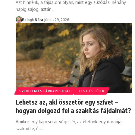
Azt hinnénk, a fájdalom olyan, mint egy zúzódás: néhány
napig sajog, aztán
…
Balogh Nóra
június 29, 2026
SZERELEM ÉS PÁRKAPCSOLAT
TEST ÉS LÉLEK
Lehetsz az, aki összetör egy szívet –
hogyan dolgozd fel a szakítás fájdalmát?
Amikor egy kapcsolat véget ér, az életünk egy darabja
szakad le, és
…