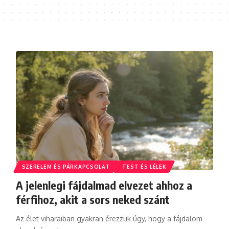
SZERELEM ÉS PÁRKAPCSOLAT
TEST ÉS LÉLEK
A jelenlegi fájdalmad elvezet ahhoz a
férfihoz, akit a sors neked szánt
Az élet viharaiban gyakran érezzük úgy, hogy a fájdalom