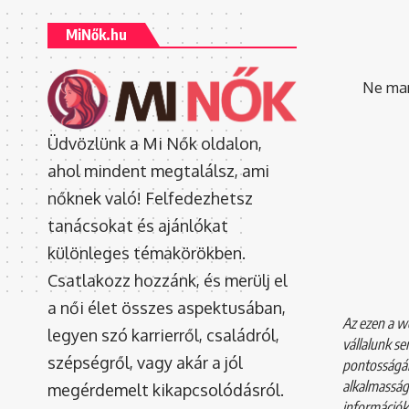
MiNők.hu
Ne mara
Üdvözlünk a Mi Nők oldalon,
ahol mindent megtalálsz, ami
nőknek való! Felfedezhetsz
tanácsokat és ajánlókat
különleges témakörökben.
Csatlakozz hozzánk, és merülj el
a női élet összes aspektusában,
Az ezen a we
legyen szó karrierről, családról,
vállalunk se
szépségről, vagy akár a jól
pontosságár
alkalmasság
megérdemelt kikapcsolódásról.
információkr