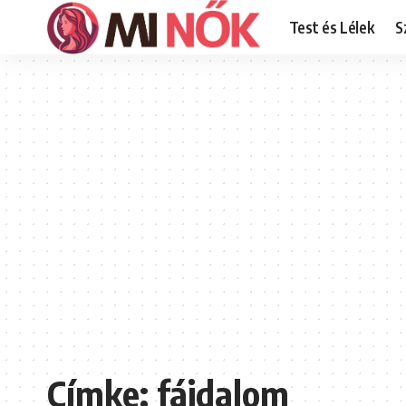
Test és Lélek
S
Címke:
fájdalom