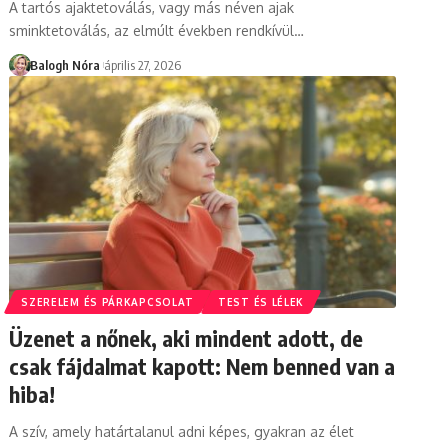
A tartós ajaktetoválás, vagy más néven ajak
sminktetoválás, az elmúlt években rendkívül
…
Balogh Nóra
április 27, 2026
SZERELEM ÉS PÁRKAPCSOLAT
TEST ÉS LÉLEK
Üzenet a nőnek, aki mindent adott, de
csak fájdalmat kapott: Nem benned van a
hiba!
A szív, amely határtalanul adni képes, gyakran az élet