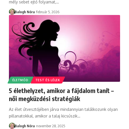
mély sebet ejtő folyamat,
…
Balogh Nóra
február 5, 2026
ÉLETMÓD
TEST ÉS LÉLEK
5 élethelyzet, amikor a fájdalom tanít –
női megküzdési stratégiák
Az élet útvesztőjében járva mindannyian találkozunk olyan
pillanatokkal, amikor a talaj kicsúszik
…
Balogh Nóra
november 28, 2025