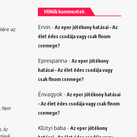
MiNők kommentek
Ervin
-
Az eper jótékony hatásai – Az
elére az
élet édes csodája vagy csak finom
csemege?
Eprespanna
-
Az eper jótékony
hatásai – Az élet édes csodája vagy
csak finom csemege?
Énvagyok
-
Az eper jótékony hatásai
– Az élet édes csodája vagy csak finom
k. Nem
csemege?
Klütyi baba
-
Az eper jótékony
. Az
ténik.