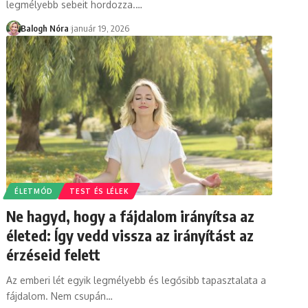
legmélyebb sebeit hordozza.
…
Balogh Nóra
január 19, 2026
ÉLETMÓD
TEST ÉS LÉLEK
Ne hagyd, hogy a fájdalom irányítsa az
életed: Így vedd vissza az irányítást az
érzéseid felett
Az emberi lét egyik legmélyebb és legősibb tapasztalata a
fájdalom. Nem csupán
…