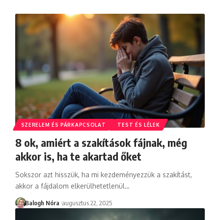
SZERELEM ÉS PÁRKAPCSOLAT
TEST ÉS LÉLEK
8 ok, amiért a szakítások fájnak, még
akkor is, ha te akartad őket
Sokszor azt hisszük, ha mi kezdeményezzük a szakítást,
akkor a fájdalom elkerülhetetlenül
…
Balogh Nóra
augusztus 22, 2025