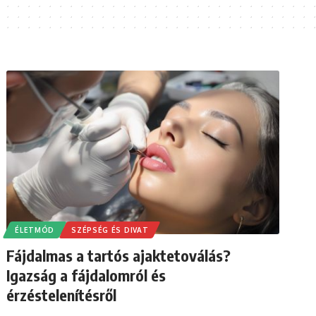
ÉLETMÓD
SZÉPSÉG ÉS DIVAT
Fájdalmas a tartós ajaktetoválás?
Igazság a fájdalomról és
érzéstelenítésről