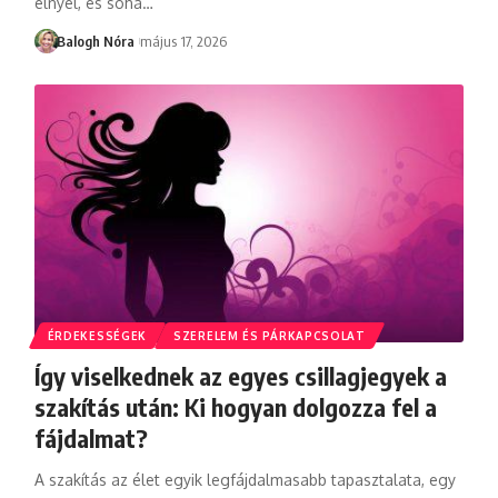
elnyel, és soha
…
Balogh Nóra
május 17, 2026
ÉRDEKESSÉGEK
SZERELEM ÉS PÁRKAPCSOLAT
Így viselkednek az egyes csillagjegyek a
szakítás után: Ki hogyan dolgozza fel a
fájdalmat?
A szakítás az élet egyik legfájdalmasabb tapasztalata, egy