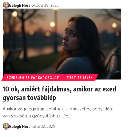
Balogh Nóra
október 29, 2025
SZERELEM ÉS PÁRKAPCSOLAT
TEST ÉS LÉLEK
10 ok, amiért fájdalmas, amikor az exed
gyorsan továbblép
Amikor vége egy kapcsolatnak, természetes, hogy időre
van szükség a gyógyuláshoz. De
…
Balogh Nóra
július 22, 2025