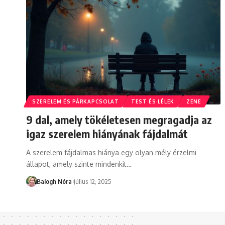
SZERELEM ÉS PÁRKAPCSOLAT
TEST ÉS LÉLEK
ZENE
9 dal, amely tökéletesen megragadja az
igaz szerelem hiányának fájdalmát
A szerelem fájdalmas hiánya egy olyan mély érzelmi
állapot, amely szinte mindenkit
…
Balogh Nóra
július 12, 2025