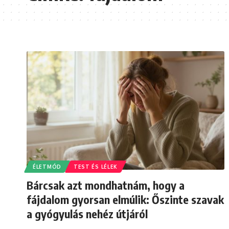
ÉLETMÓD
TEST ÉS LÉLEK
Bárcsak azt mondhatnám, hogy a
fájdalom gyorsan elmúlik: Őszinte szavak
a gyógyulás nehéz útjáról