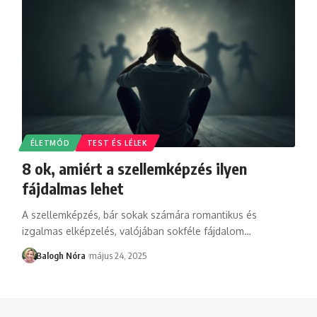
ÉLETMÓD
TEST ÉS LÉLEK
8 ok, amiért a szellemképzés ilyen
fájdalmas lehet
A szellemképzés, bár sokak számára romantikus és
izgalmas elképzelés, valójában sokféle fájdalom
…
Balogh Nóra
május 24, 2025