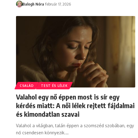
Balogh Nóra
február 17, 2026
CSALÁD
TEST ÉS LÉLEK
Valahol egy nő éppen most is sír egy
kérdés miatt: A női lélek rejtett fájdalmai
és kimondatlan szavai
Valahol a világban, talán éppen a szomszéd szobában, egy
nő csendesen könnyezik.
…