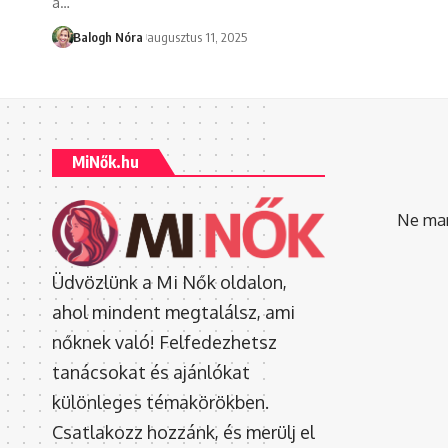
a
…
Balogh Nóra
augusztus 11, 2025
MiNők.hu
Ne mara
Üdvözlünk a Mi Nők oldalon,
ahol mindent megtalálsz, ami
nőknek való! Felfedezhetsz
tanácsokat és ajánlókat
különleges témakörökben.
Csatlakozz hozzánk, és merülj el