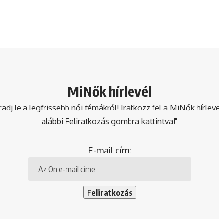
MiNők hírlevél
dj le a legfrissebb női témákról! Iratkozz fel a MiNők hírlev
alábbi Feliratkozás gombra kattintva!"
E-mail cím: