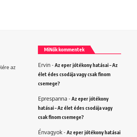
MiNők kommentek
Ervin
-
Az eper jótékony hatásai – Az
elére az
élet édes csodája vagy csak finom
csemege?
Eprespanna
-
Az eper jótékony
hatásai – Az élet édes csodája vagy
csak finom csemege?
Énvagyok
-
Az eper jótékony hatásai