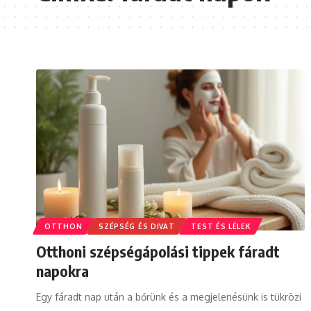
OTTHON
SZÉPSÉG ÉS DIVAT
TEST ÉS LÉLEK
Otthoni szépségápolási tippek fáradt
napokra
Egy fáradt nap után a bőrünk és a megjelenésünk is tükrözi