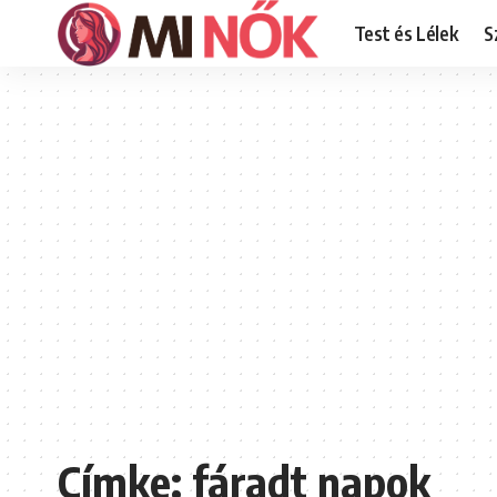
Test és Lélek
S
Címke:
fáradt napok